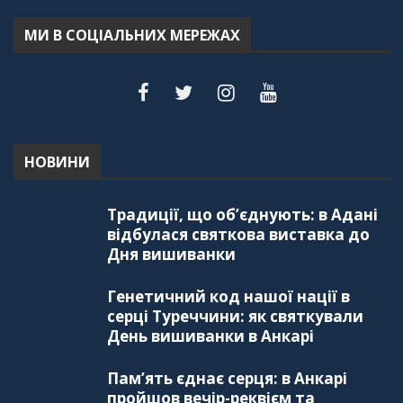
МИ В СОЦІАЛЬНИХ МЕРЕЖАХ
НОВИНИ
Традиції, що об’єднують: в Адані
відбулася святкова виставка до
Дня вишиванки
Генетичний код нашої нації в
серці Туреччини: як святкували
День вишиванки в Анкарі
Пам’ять єднає серця: в Анкарі
пройшов вечір-реквієм та