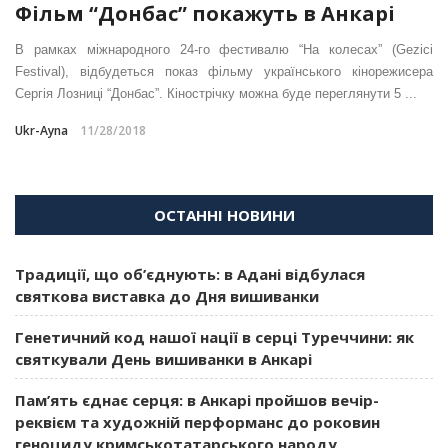
Фільм “Донбас” покажуть в Анкарі
В рамках міжнародного 24-го фестивалю “На колесах” (Gezici
Festival), відбудеться показ фільму українського кінорежисера
Сергія Лозниці “Донбас”. Кінострічку можна буде переглянути 5 ...
Ukr-Ayna
11/28/2018
ОСТАННІ НОВИНИ
Традиції, що об’єднують: в Адані відбулася
святкова виставка до Дня вишиванки
Генетичний код нашої нації в серці Туреччини: як
святкували День вишиванки в Анкарі
Пам’ять єднає серця: в Анкарі пройшов вечір-
реквієм та художній перформанс до роковин
геноциду кримськотатарського народу