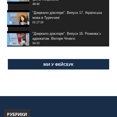
48:46
"Дзеркало діаспори". Випуск 17. Українська
мова в Туреччині
01:17:16
"Дзеркало діаспори". Випуск 16. Розмова з
адвокатом. Вікторя Чічекчі.
56:33
"Дзеркало діаспори". Випуск 15. Антін
Мухарський про життя в Туреччині
МИ У ФЕЙСБУК
59:58
"Дзеркало діаспори". Випуск 14. Алія Усенова
про Володимира Мурського
56:36
"Дзеркало діаспори". Випуск 13. МУШ в
Туреччині. Наталія Караджа
54:24
РУБРИКИ