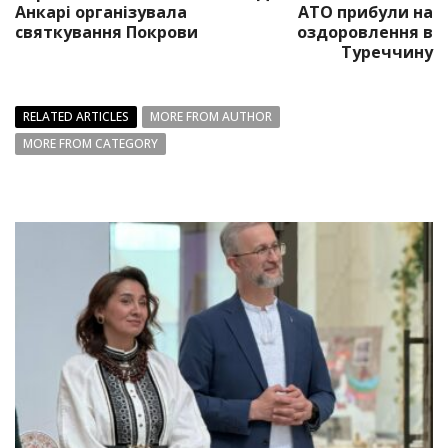
Анкарі організувала
АТО прибули на
святкування Покрови
оздоровлення в
Туреччину
RELATED ARTICLES
MORE FROM AUTHOR
MORE FROM CATEGORY