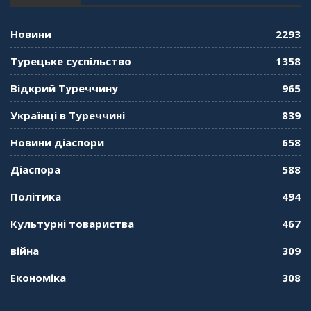
"Дзеркало діаспори". Випуск 12. Запитай
консула. Борис Ясинський
58:41
Новини
2293
"Дзеркало діаспори". Випуск 11. Олександр
Турецьке суспільство
1358
Середа
01:08:34
Відкрий Туреччину
965
"Дзеркало діаспори". Випуск 10. Тонкощі та
Українці в Туреччині
839
лайфхаки туризму в умовах COVID-19
01:01:59
Новини діаспори
658
"Дзеркало діаспори". Випуск 9. День
Діаспора
588
кримськотатарського прапора. Феріде Шахін
57:24
Політика
494
Культурні товариства
467
"Дзеркало діаспори". Випуск 8. Розмова з
Послом
01:17:05
війна
309
Економіка
308
"Дзеркало діаспори". Випуск 7. Історія
україгської піаністки в Туреччині (Мирослава
Терещук Шентюрк)