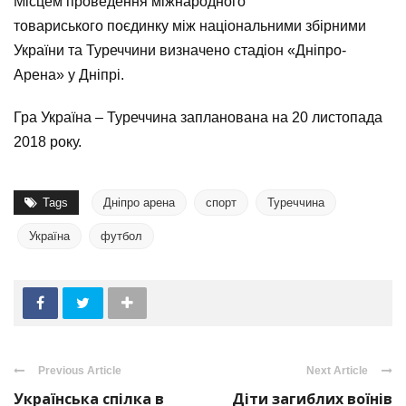
Місцем проведення міжнародного
товариського поєдинку між національними збірними
України та Туреччини визначено стадіон «Дніпро-
Арена» у Дніпрі.
Гра Україна – Туреччина запланована на 20 листопада
2018 року.
Tags
Дніпро арена
спорт
Туреччина
Україна
футбол
Previous Article
Next Article
Українська спілка в
Діти загиблих воїнів