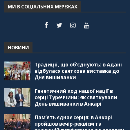
55:18
МИ В СОЦІАЛЬНИХ МЕРЕЖАХ
"Дзеркало діаспори". Випуск 6. Можливості
для вивчення української мови в Туреччині
44:30
"Дзеркало діаспори". Випуск 5. Благополуччя
в українсько-турецьких сім'ях
01:23:59
НОВИНИ
"Дзеркало діаспори". Випуск 4. Координаційна
Традиції, що об’єднують: в Адані
рада українських громад Туреччини
56:20
відбулася святкова виставка до
Дня вишиванки
"Дзеркало діаспори". Випуск 3. Вища освіта:
Туреччина VS. Україна
Генетичний код нашої нації в
59:38
серці Туреччини: як святкували
День вишиванки в Анкарі
"Дзеркало діаспори", Випуск 2, Як вивчити
турецьку мову: нюанси та поради
57:18
Пам’ять єднає серця: в Анкарі
пройшов вечір-реквієм та
"Дзеркало діаспори". Випуск 1. Про створення