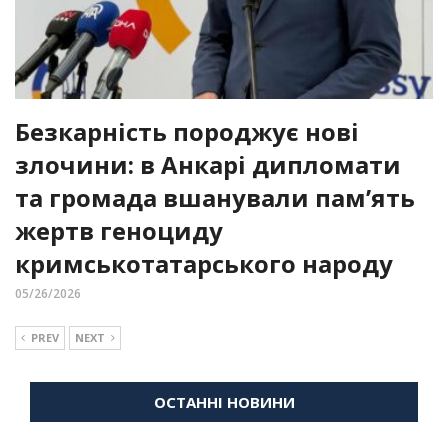
Безкарність породжує нові
злочини: в Анкарі дипломати
та громада вшанували пам’ять
жертв геноциду
кримськотатарського народу
05/26/2026
PREV
NEXT
ОСТАННІ НОВИНИ