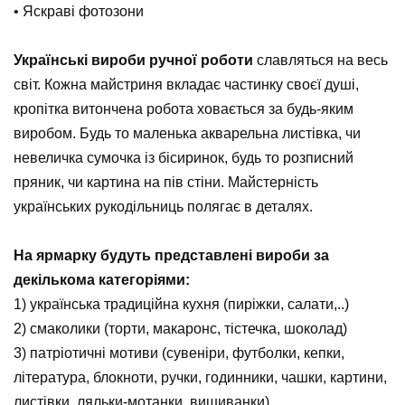
• Яскраві фотозони
⠀
Українські вироби ручної роботи
славляться на весь
світ. Кожна майстриня вкладає частинку своєї душі,
кропітка витончена робота ховається за будь-яким
виробом. Будь то маленька акварельна листівка, чи
невеличка сумочка із бісиринок, будь то розписний
пряник, чи картина на пів стіни. Майстерність
українських рукодільниць полягає в деталях.
⠀
На ярмарку будуть представлені вироби за
декількома категоріями:
1) українська традиційна кухня (пиріжки, салати,..)
2) смаколики (торти, макаронс, тістечка, шоколад)
3) патріотичні мотиви (сувеніри, футболки, кепки,
література, блокноти, ручки, годинники, чашки, картини,
листівки, ляльки-мотанки, вишиванки)