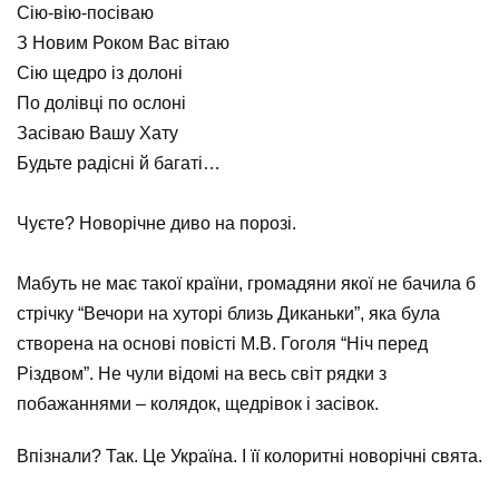
Сію-вію-посіваю
З Новим Роком Вас вітаю
Сію щедро із долоні
По долівці по ослоні
Засіваю Вашу Xату
Будьте радісні й багаті…
⠀
Чуєте? Новорічне диво на порозі.
⠀
Мабуть не має такої країни, громадяни якої не бачила б
стрічку “Вечори на хуторі близь Диканьки”, яка була
створена на основі повісті М.В. Гоголя “Ніч перед
Різдвом”. Не чули відомі на весь світ рядки з
побажаннями – колядок, щедрівок і засівок.
Впізнали? Так. Це Україна. І її колоритні новорічні свята.
⠀