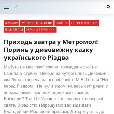
ДІАСПОРА
КУЛЬТУРНІ ТОВАРИСТВА
НОВИНИ
НОВИНИ ДІАСПОРИ
ПОДІЇ СПІЛКИ
УКРАЇНЦІ В ТУРЕЧЧИНІ
Приходь завтра у Метромол!
Поринь у дивовижну казку
українського Різдва
Мабуть не має такої країни, громадяни якої не
бачила б стрічку "Вечори на хуторі близь Диканьки",
яка була створена на основі повісті М.В. Гоголя "Ніч
перед Різдвом". Не чули відомі на весь світ рядки з
побажаннями - колядок, щедрівок і засівок.
Впізнали? Так. Це Україна. І її колоритні новорічні
свята. З радістю запрошуємо вас відвідати
Благодійний Різдвяний ярмарок. Доторкнутись до