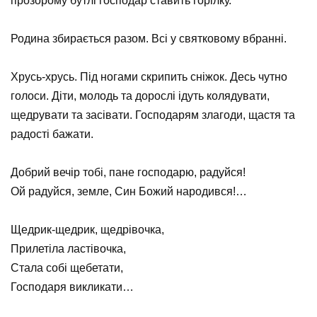
прозорому бутлі господар ставить горілку.
⠀
Родина збирається разом. Всі у святковому вбранні.
⠀
Хрусь-хрусь. Під ногами скрипить сніжок. Десь чутно
голоси. Діти, молодь та дорослі ідуть колядувати,
щедрувати та засівати. Господарям злагоди, щастя та
радості бажати.
⠀
Добрий вечір тобі, пане господарю, радуйся!
Ой радуйся, земле, Син Божий народився!…
⠀
Щедрик-щедрик, щедрівочка,
Прилетіла ластівочка,
Стала собі щебетати,
Господаря викликати…
⠀