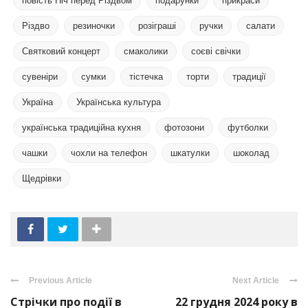
повість Ніч перед Різдвом
подарунки
прикраси
Різдво
резиночки
розіграші
ручки
салати
Святковий концерт
смаколики
соєві свічки
сувеніри
сумки
тістечка
торти
традиції
Україна
Українська культура
українська традиційна кухня
фотозони
футболки
чашки
чохли на телефон
шкатулки
шоколад
Щедрівки
Previous Article
Next Article
Стрічки про події в
22 грудня 2024 року в