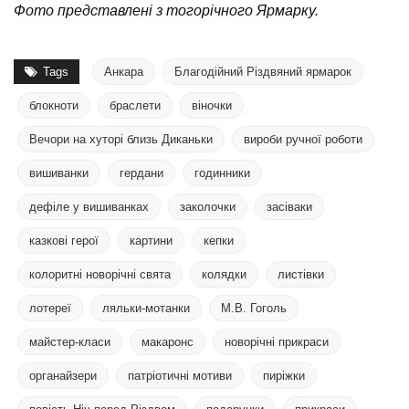
Фото представлені з тогорічного Ярмарку.
Tags
Анкара
Благодійний Різдвяний ярмарок
блокноти
браслети
віночки
Вечори на хуторі близь Диканьки
вироби ручної роботи
вишиванки
гердани
годинники
дефіле у вишиванках
заколочки
засіваки
казкові герої
картини
кепки
колоритні новорічні свята
колядки
листівки
лотереї
ляльки-мотанки
М.В. Гоголь
майстер-класи
макаронс
новорічні прикраси
органайзери
патріотичні мотиви
пиріжки