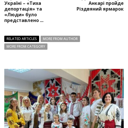
Україні – «Тиха
Анкарі пройде
депортація» та
Різдвяний ярмарок
«Люди» було
представлено ...
RELATED ARTICLES
MORE FROM AUTHOR
MORE FROM CATEGORY