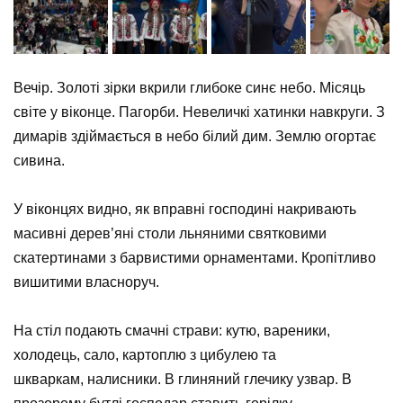
N
Вечір. Золоті зірки вкрили глибоке синє небо. Місяць
світе у віконце. Пагорби. Невеличкі хатинки навкруги. З
димарів здіймається в небо білий дим. Землю огортає
сивина.
⠀
У віконцях видно, як вправні господині накривають
масивні дерев’яні столи льняними святковими
скатертинами з барвистими орнаментами. Кропітливо
вишитими власноруч.
⠀
На стіл подають смачні страви: кутю, вареники,
холодець, сало, картоплю з цибулею та
шкваркам, налисники. В глиняний глечику узвар. В