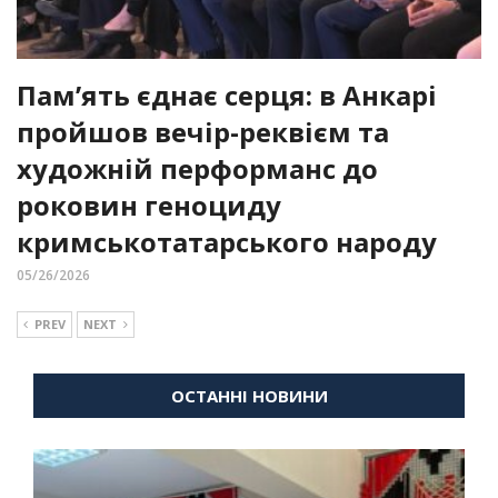
Пам’ять єднає серця: в Анкарі
пройшов вечір-реквієм та
художній перформанс до
роковин геноциду
кримськотатарського народу
05/26/2026
PREV
NEXT
ОСТАННІ НОВИНИ