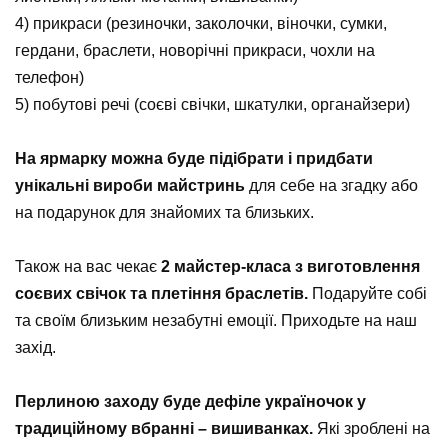
4) прикраси (резиночки, заколочки, віночки, сумки,
гердани, браслети, новорічні прикраси, чохли на
телефон)
5) побутові речі (соєві свічки, шкатулки, органайзери)
⠀
На ярмарку можна буде підібрати і придбати
унікальні вироби майстринь
для себе на згадку або
на подарунок для знайомих та близьких.
⠀
Також на вас чекає
2 майстер-класа з виготовлення
соєвих свічок та плетіння браслетів.
Подаруйте собі
та своїм близьким незабутні емоції. Приходьте на наш
захід.
⠀
Перлиною заходу буде дефіле україночок у
традиційному вбранні – вишиванках.
Які зроблені на