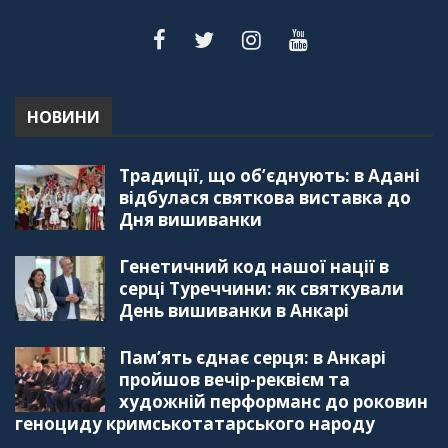
для вивчення української мови в Туреччині
44:30
"Дзеркало діаспори". Випуск 5. Благополуччя
в українсько-турецьких сім'ях
01:23:59
НОВИНИ
"Дзеркало діаспори". Випуск 4. Координаційна
Традиції, що об’єднують: в Адані
рада українських громад Туреччини
56:20
відбулася святкова виставка до
Дня вишиванки
"Дзеркало діаспори". Випуск 3. Вища освіта:
Туреччина VS. Україна
Генетичний код нашої нації в
59:38
серці Туреччини: як святкували
День вишиванки в Анкарі
"Дзеркало діаспори", Випуск 2, Як вивчити
турецьку мову: нюанси та поради
57:18
Пам’ять єднає серця: в Анкарі
пройшов вечір-реквієм та
"Дзеркало діаспори". Випуск 1. Про створення
художній перформанс до роковин
порталу "Укр-Айна"
геноциду кримськотатарського народу
39:41