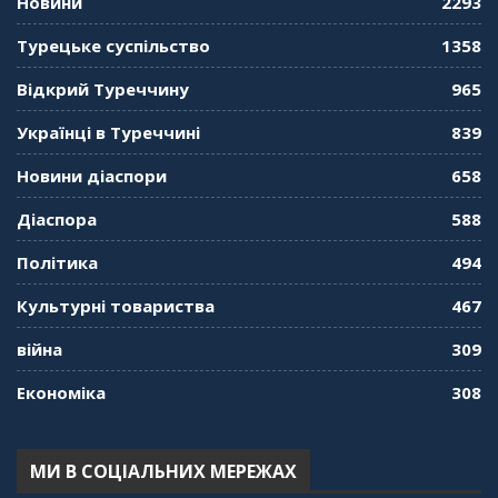
Новини
2293
"Дзеркало діаспори". Випуск 11. Олександр
Турецьке суспільство
1358
Середа
01:08:34
Відкрий Туреччину
965
"Дзеркало діаспори". Випуск 10. Тонкощі та
Українці в Туреччині
839
лайфхаки туризму в умовах COVID-19
01:01:59
Новини діаспори
658
"Дзеркало діаспори". Випуск 9. День
Діаспора
588
кримськотатарського прапора. Феріде Шахін
57:24
Політика
494
Культурні товариства
467
"Дзеркало діаспори". Випуск 8. Розмова з
Послом
01:17:05
війна
309
Економіка
308
"Дзеркало діаспори". Випуск 7. Історія
україгської піаністки в Туреччині (Мирослава
Терещук Шентюрк)
55:18
МИ В СОЦІАЛЬНИХ МЕРЕЖАХ
"Дзеркало діаспори". Випуск 6. Можливості