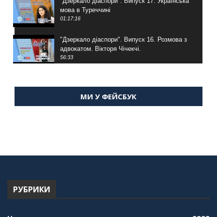
"Дзеркало діаспори". Випуск 17. Українська
мова в Туреччині
01:17:16
"Дзеркало діаспори". Випуск 16. Розмова з
адвокатом. Вікторя Чічекчі.
56:33
"Дзеркало діаспори". Випуск 15. Антін
Мухарський про життя в Туреччині
МИ У ФЕЙСБУК
59:58
"Дзеркало діаспори". Випуск 14. Алія Усенова
про Володимира Мурського
56:36
"Дзеркало діаспори". Випуск 13. МУШ в
Туреччині. Наталія Караджа
54:24
РУБРИКИ
"Дзеркало діаспори". Випуск 12. Запитай
консула. Борис Ясинський
58:41