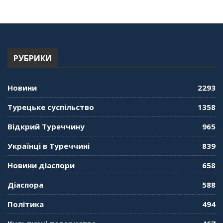
56:36
"Дзеркало діаспори". Випуск 13. МУШ в
Туреччині. Наталія Караджа
54:24
РУБРИКИ
"Дзеркало діаспори". Випуск 12. Запитай
консула. Борис Ясинський
58:41
Новини
2293
"Дзеркало діаспори". Випуск 11. Олександр
Турецьке суспільство
1358
Середа
01:08:34
Відкрий Туреччину
965
"Дзеркало діаспори". Випуск 10. Тонкощі та
Українці в Туреччині
839
лайфхаки туризму в умовах COVID-19
01:01:59
Новини діаспори
658
"Дзеркало діаспори". Випуск 9. День
Діаспора
588
кримськотатарського прапора. Феріде Шахін
57:24
Політика
494
"Дзеркало діаспори". Випуск 8. Розмова з