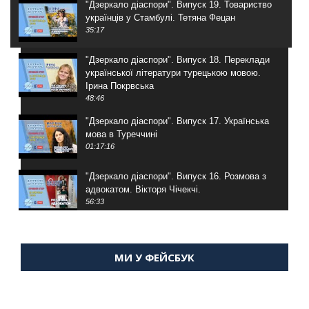
"Дзеркало діаспори". Випуск 19. Товариство
українців у Стамбулі. Тетяна Фецан
35:17
"Дзеркало діаспори". Випуск 18. Переклади
української літератури турецькою мовою.
Ірина Покрвська
48:46
"Дзеркало діаспори". Випуск 17. Українська
мова в Туреччині
01:17:16
"Дзеркало діаспори". Випуск 16. Розмова з
адвокатом. Вікторя Чічекчі.
56:33
"Дзеркало діаспори". Випуск 15. Антін
Мухарський про життя в Туреччині
МИ У ФЕЙСБУК
59:58
"Дзеркало діаспори". Випуск 14. Алія Усенова
про Володимира Мурського