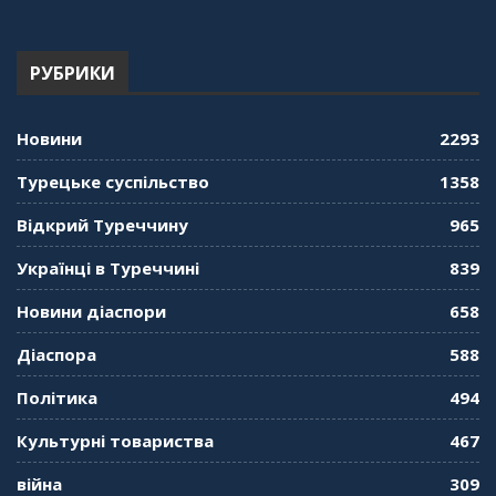
Туреччині. Наталія Караджа
54:24
РУБРИКИ
"Дзеркало діаспори". Випуск 12. Запитай
консула. Борис Ясинський
58:41
Новини
2293
"Дзеркало діаспори". Випуск 11. Олександр
Турецьке суспільство
1358
Середа
01:08:34
Відкрий Туреччину
965
"Дзеркало діаспори". Випуск 10. Тонкощі та
Українці в Туреччині
839
лайфхаки туризму в умовах COVID-19
01:01:59
Новини діаспори
658
"Дзеркало діаспори". Випуск 9. День
Діаспора
588
кримськотатарського прапора. Феріде Шахін
57:24
Політика
494
Культурні товариства
467
"Дзеркало діаспори". Випуск 8. Розмова з
Послом
01:17:05
війна
309