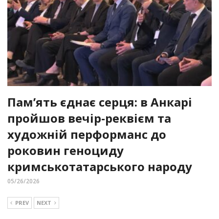
Пам’ять єднає серця: в Анкарі
пройшов вечір-реквієм та
художній перформанс до
роковин геноциду
кримськотатарського народу
05/26/2026
PREV
NEXT