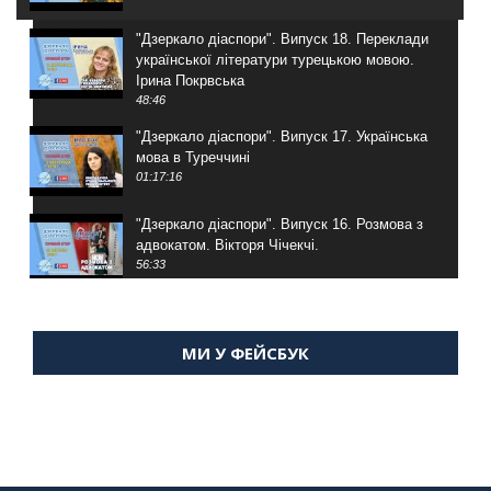
"Дзеркало діаспори". Випуск 18. Переклади
української літератури турецькою мовою.
Ірина Покрвська
48:46
"Дзеркало діаспори". Випуск 17. Українська
мова в Туреччині
01:17:16
"Дзеркало діаспори". Випуск 16. Розмова з
адвокатом. Вікторя Чічекчі.
56:33
"Дзеркало діаспори". Випуск 15. Антін
Мухарський про життя в Туреччині
МИ У ФЕЙСБУК
59:58
"Дзеркало діаспори". Випуск 14. Алія Усенова
про Володимира Мурського
56:36
"Дзеркало діаспори". Випуск 13. МУШ в