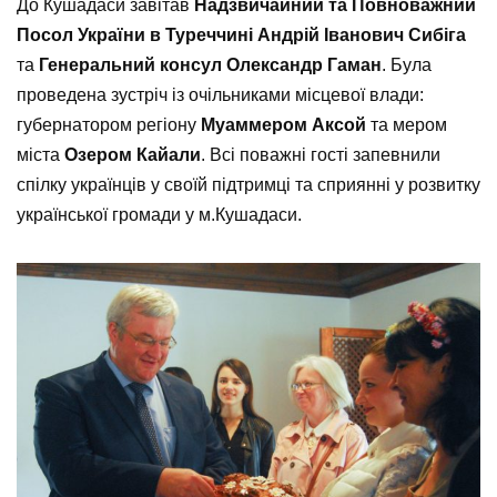
До Кушадаси завітав
Надзвичайний та Повноважний
Посол України в Туреччині Андрій Іванович Сибіга
та
Генеральний консул Олександр Гаман
. Була
проведена зустріч із очільниками місцевої влади:
губернатором регіону
Муаммером Аксой
та мером
міста
Озером Кайали
. Всі поважні гості запевнили
спілку українців у своїй підтримці та сприянні у розвитку
української громади у м.Кушадаси.