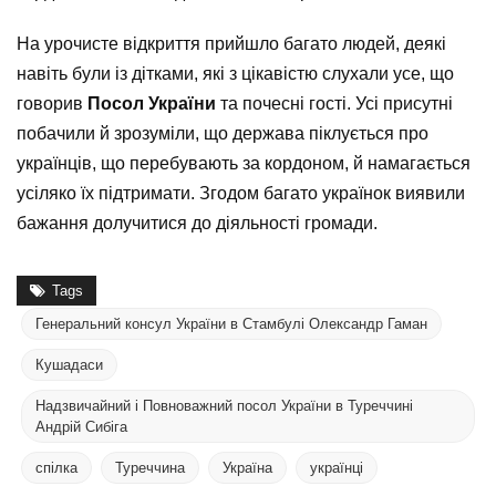
На урочисте відкриття прийшло багато людей, деякі
навіть були із дітками, які з цікавістю слухали усе, що
говорив
Посол України
та почесні гості. Усі присутні
побачили й зрозуміли, що держава піклується про
українців, що перебувають за кордоном, й намагається
усіляко їх підтримати. Згодом багато українок виявили
бажання долучитися до діяльності громади.
Tags
Генеральний консул України в Стамбулі Олександр Гаман
Кушадаси
Надзвичайний і Повноважний посол України в Туреччині
Андрій Сибіга
спілка
Туреччина
Україна
українці