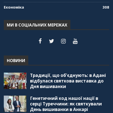
Економіка
308
"Дзеркало діаспори". Випуск 7. Історія
україгської піаністки в Туреччині (Мирослава
Терещук Шентюрк)
55:18
МИ В СОЦІАЛЬНИХ МЕРЕЖАХ
"Дзеркало діаспори". Випуск 6. Можливості
для вивчення української мови в Туреччині
44:30
"Дзеркало діаспори". Випуск 5. Благополуччя
в українсько-турецьких сім'ях
01:23:59
НОВИНИ
"Дзеркало діаспори". Випуск 4. Координаційна
Традиції, що об’єднують: в Адані
рада українських громад Туреччини
56:20
відбулася святкова виставка до
Дня вишиванки
"Дзеркало діаспори". Випуск 3. Вища освіта:
Туреччина VS. Україна
Генетичний код нашої нації в
59:38
серці Туреччини: як святкували
День вишиванки в Анкарі
"Дзеркало діаспори", Випуск 2, Як вивчити