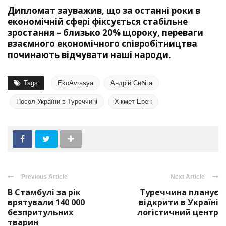
Дипломат зауважив, що за останні роки в
економічній сфері фіксується стабільне
зростання – близько 20% щороку, переваги
взаємного економічного співробітництва
починають відчувати наші народи.
Tags
EkoAvrasya
Андрій Сибіга
Посол України в Туреччині
Хікмет Ерен
Previous Article
Next Article
В Стамбулі за рік
Туреччина планує
врятували 140 000
відкрити в Україні
безпритульних
логістичний центр
тварин