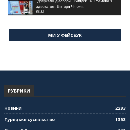
"Дзеркало діаспори". Випуск 16. Розмова з
адвокатом. Вікторя Чічекчі.
56:33
"Дзеркало діаспори". Випуск 15. Антін
Мухарський про життя в Туреччині
МИ У ФЕЙСБУК
59:58
"Дзеркало діаспори". Випуск 14. Алія Усенова
про Володимира Мурського
56:36
"Дзеркало діаспори". Випуск 13. МУШ в
Туреччині. Наталія Караджа
54:24
РУБРИКИ
"Дзеркало діаспори". Випуск 12. Запитай
консула. Борис Ясинський
58:41
Новини
2293
"Дзеркало діаспори". Випуск 11. Олександр
Турецьке суспільство
1358
Середа
01:08:34