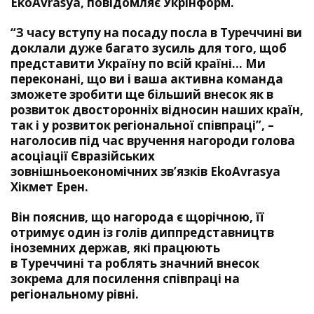
EkoAvrasya, повідомляє Укрінформ.
“З часу вступу на посаду посла в Туреччині ви
доклали дуже багато зусиль для того, щоб
представити Україну по всій країні… Ми
переконані, що ви і ваша активна команда
зможете зробити ще більший внесок як в
розвиток двосторонніх відносин наших країн,
так і у розвиток регіональної співпраці”, –
наголосив під час вручення нагороди голова
асоціації Євразійських
зовнішньоекономічних зв’язків EkoAvrasya
Хікмет Ерен.
Він пояснив, що нагорода є щорічною, її
отримує один із голів диппредставництв
іноземних держав, які працюють
в
Туреччині
та роблять значний внесок
зокрема для посилення співпраці на
регіональному рівні.