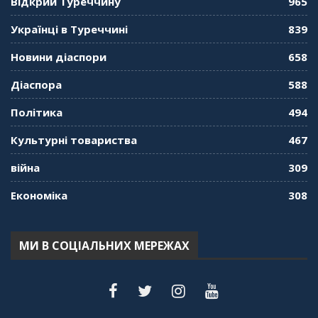
Відкрий Туреччину
965
"Дзеркало діаспори". Випуск 10. Тонкощі та
Українці в Туреччині
839
лайфхаки туризму в умовах COVID-19
01:01:59
Новини діаспори
658
"Дзеркало діаспори". Випуск 9. День
Діаспора
588
кримськотатарського прапора. Феріде Шахін
57:24
Політика
494
Культурні товариства
467
"Дзеркало діаспори". Випуск 8. Розмова з
Послом
01:17:05
війна
309
Економіка
308
"Дзеркало діаспори". Випуск 7. Історія
україгської піаністки в Туреччині (Мирослава
Терещук Шентюрк)
55:18
МИ В СОЦІАЛЬНИХ МЕРЕЖАХ
"Дзеркало діаспори". Випуск 6. Можливості
для вивчення української мови в Туреччині
44:30
"Дзеркало діаспори". Випуск 5. Благополуччя