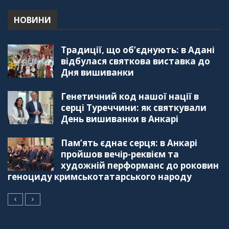
в українсько-турецьких сім'ях
01:23:59
НОВИНИ
"Дзеркало діаспори". Випуск 4. Координаційна
Традиції, що об’єднують: в Адані
рада українських громад Туреччини
56:20
відбулася святкова виставка до
Дня вишиванки
"Дзеркало діаспори". Випуск 3. Вища освіта:
Туреччина VS. Україна
Генетичний код нашої нації в
59:38
серці Туреччини: як святкували
День вишиванки в Анкарі
"Дзеркало діаспори", Випуск 2, Як вивчити
турецьку мову: нюанси та поради
57:18
Пам’ять єднає серця: в Анкарі
пройшов вечір-реквієм та
"Дзеркало діаспори". Випуск 1. Про створення
художній перформанс до роковин
порталу "Укр-Айна"
геноциду кримськотатарського народу
39:41