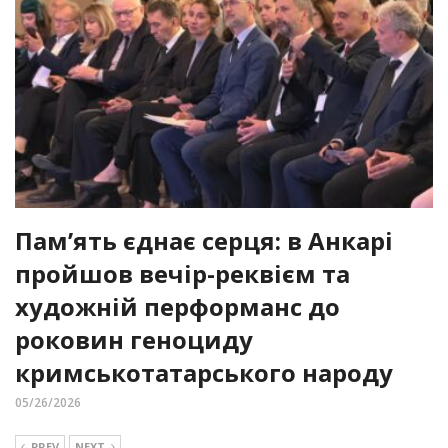
Пам’ять єднає серця: в Анкарі
пройшов вечір-реквієм та
художній перформанс до
роковин геноциду
кримськотатарського народу
05/26/2026
PREV
NEXT