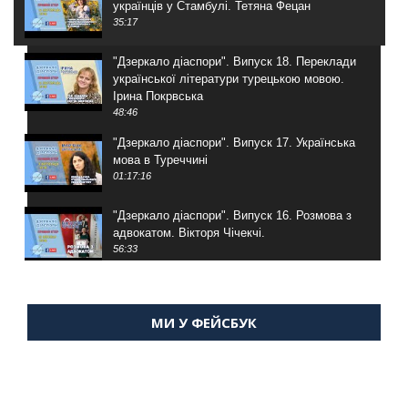
українців у Стамбулі. Тетяна Фецан
35:17
"Дзеркало діаспори". Випуск 18. Переклади
української літератури турецькою мовою.
Ірина Покрвська
48:46
"Дзеркало діаспори". Випуск 17. Українська
мова в Туреччині
01:17:16
"Дзеркало діаспори". Випуск 16. Розмова з
адвокатом. Вікторя Чічекчі.
56:33
"Дзеркало діаспори". Випуск 15. Антін
Мухарський про життя в Туреччині
МИ У ФЕЙСБУК
59:58
"Дзеркало діаспори". Випуск 14. Алія Усенова
про Володимира Мурського
56:36