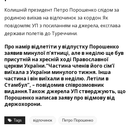
Колишній президент Петро Порошенко слідом за
родиною виїхав на відпочинок за кордон. Як
повідомляє
УП
з посиланням на джерела, ексглава
держави полетів до Туреччини.
Про намір відлетіти у відпустку Порошенко
заявив минулої п’ятниці, але в неділю ще був
присутній на хресній ході Православної
церкви України.”Частина членів його сім’ї
виїхала з України минулого тижня. Інша
частина і він виїхали в неділю. Летіли в
Стамбул”, – повідомив співрозмовник
видання.Також джерела УП стверджують, що
Порошенко написав заяву про відмову від
держохорони.
Tags
відпочинок
Петро Порошенко