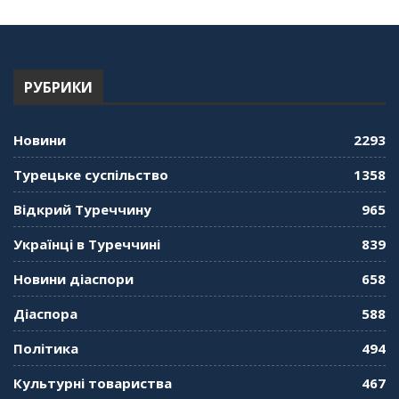
"Дзеркало діаспори". Випуск 13. МУШ в
Туреччині. Наталія Караджа
54:24
РУБРИКИ
"Дзеркало діаспори". Випуск 12. Запитай
консула. Борис Ясинський
58:41
Новини
2293
"Дзеркало діаспори". Випуск 11. Олександр
Турецьке суспільство
1358
Середа
01:08:34
Відкрий Туреччину
965
"Дзеркало діаспори". Випуск 10. Тонкощі та
Українці в Туреччині
839
лайфхаки туризму в умовах COVID-19
01:01:59
Новини діаспори
658
"Дзеркало діаспори". Випуск 9. День
Діаспора
588
кримськотатарського прапора. Феріде Шахін
57:24
Політика
494
Культурні товариства
467
"Дзеркало діаспори". Випуск 8. Розмова з
Послом