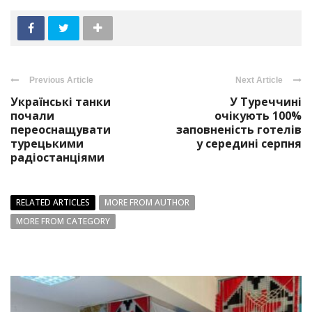
Previous Article
Next Article
Українські танки
У Туреччині
почали
очікують 100%
переоснащувати
заповненість готелів
турецькими
у середині серпня
радіостанціями
RELATED ARTICLES
MORE FROM AUTHOR
MORE FROM CATEGORY