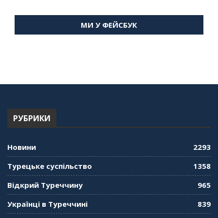
"Дзеркало діаспори". Випуск 15. Антін
Мухарський про життя в Туреччині
МИ У ФЕЙСБУК
59:58
"Дзеркало діаспори". Випуск 14. Алія Усенова
про Володимира Мурського
56:36
"Дзеркало діаспори". Випуск 13. МУШ в
Туреччині. Наталія Караджа
54:24
РУБРИКИ
"Дзеркало діаспори". Випуск 12. Запитай
консула. Борис Ясинський
58:41
Новини
2293
"Дзеркало діаспори". Випуск 11. Олександр
Турецьке суспільство
1358
Середа
01:08:34
Відкрий Туреччину
965
"Дзеркало діаспори". Випуск 10. Тонкощі та
Українці в Туреччині
839
лайфхаки туризму в умовах COVID-19