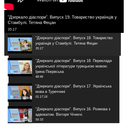
"Дзеркало діаспори". Випуск 19. Товариство українців у
Стамбулі. Тетяна Фецан
35:17
"Дзеркало діаспори". Випуск 19. Товариство
українців у Стамбулі. Тетяна Фецан
35:17
"Дзеркало діаспори". Випуск 18. Переклади
української літератури турецькою мовою.
Ірина Покрвська
48:46
"Дзеркало діаспори". Випуск 17. Українська
мова в Туреччині
01:17:16
"Дзеркало діаспори". Випуск 16. Розмова з
адвокатом. Вікторя Чічекчі.
56:33