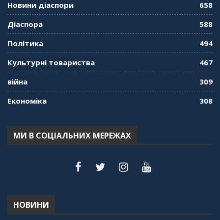
01:01:59
Новини діаспори
658
"Дзеркало діаспори". Випуск 9. День
Діаспора
588
кримськотатарського прапора. Феріде Шахін
57:24
Політика
494
Культурні товариства
467
"Дзеркало діаспори". Випуск 8. Розмова з
Послом
01:17:05
війна
309
Економіка
308
"Дзеркало діаспори". Випуск 7. Історія
україгської піаністки в Туреччині (Мирослава
Терещук Шентюрк)
55:18
МИ В СОЦІАЛЬНИХ МЕРЕЖАХ
"Дзеркало діаспори". Випуск 6. Можливості
для вивчення української мови в Туреччині
44:30
"Дзеркало діаспори". Випуск 5. Благополуччя
в українсько-турецьких сім'ях
01:23:59
НОВИНИ