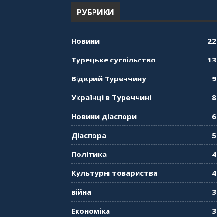
РУБРИКИ
Новини
22
Турецьке суспільство
13
Відкрий Туреччину
9
Українці в Туреччині
8
Новини діаспори
6
Діаспора
5
Політика
4
Культурні товариства
4
війна
3
Економіка
3