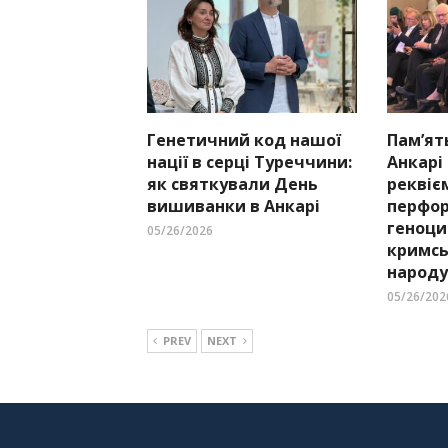
Генетичний код нашої
Пам’ят
нації в серці Туреччини:
Анкарі
як святкували День
реквіє
вишиванки в Анкарі
перфор
геноци
05/26/2026
кримсь
народу
05/26/202
PREV
NEXT