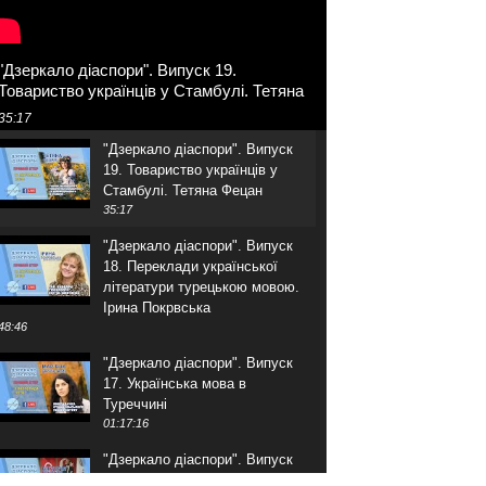
"Дзеркало діаспори". Випуск 19.
Товариство українців у Стамбулі. Тетяна
Фецан
35:17
"Дзеркало діаспори". Випуск
19. Товариство українців у
Стамбулі. Тетяна Фецан
35:17
"Дзеркало діаспори". Випуск
18. Переклади української
літератури турецькою мовою.
Ірина Покрвська
48:46
"Дзеркало діаспори". Випуск
17. Українська мова в
Туреччині
01:17:16
"Дзеркало діаспори". Випуск
16. Розмова з адвокатом.