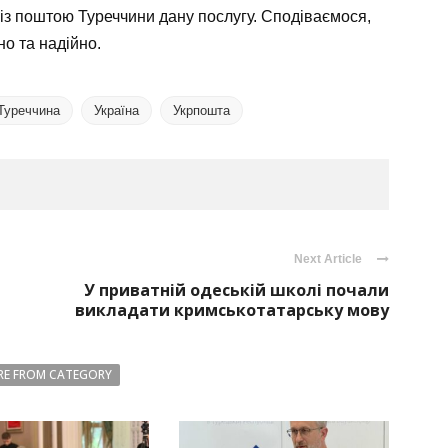
із поштою Туреччини дану послугу. Сподіваємося,
о та надійно.
Туреччина
Україна
Укрпошта
Next Article
У приватній одеській школі почали
викладати кримськотатарську мову
E FROM CATEGORY