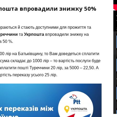
пошта впровадили знижку 50%
ираються й стають доступними для прожиття та
уреччини
та
Укрпошта
впровадили знижку на
а 50 %.
00 лір на Батьківщину, то Вам доведеться сплатити
 сума складає до 1000 лір – то вартість послуги буде
заплатити пошті Туреччини 20 лір, за 5000 – 22,50. А
ртість переказу усього 25 лір.