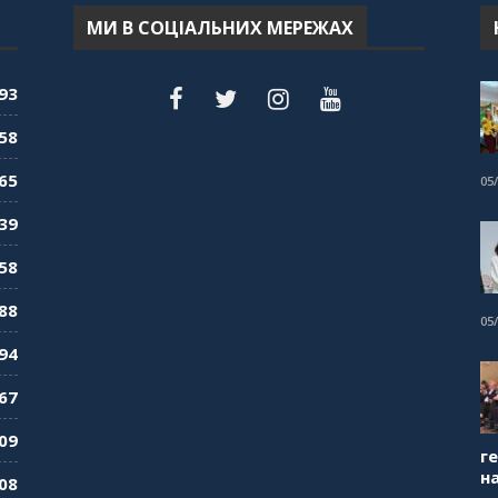
МИ В СОЦІАЛЬНИХ МЕРЕЖАХ
93
58
65
05
39
58
88
05
94
67
09
г
н
08