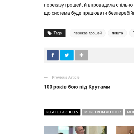
переказу грошей, й впровадила спільно 
що система буде працювати безперебійн
Tags
переказ грошей
пошта
Previous Article
100 років бою під Крутами
RELATED ARTICLES
MORE FROM AUTHOR
MOR