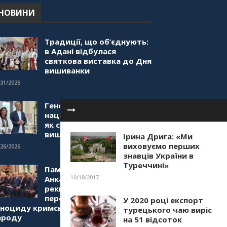
"Дзеркало діаспори". Випуск
НОВИНИ
1. Про створення порталу
"Укр-Айна"
39:41
Традиції, що об’єднують:
в Адані відбулася
святкова виставка до Дня
вишиванки
/31/2026
Генетичний код нашої
нації в серці Туреччини:
як святкували День
вишиванки в Анкарі
Ірина Дрига: «Ми
виховуємо перших
/26/2026
знавців України в
Туреччині»
Пам’ять єднає серця: в
10/18/2017
Анкарі пройшов вечір-
реквієм та художній
перформанс до роковин
У 2020 році експорт
еноциду кримськотатарського
турецького чаю виріс
ароду
на 51 відсоток