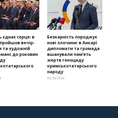
ь єднає серця: в
Безкарність породжує
 пройшов вечір-
нові злочини: в Анкарі
м та художній
дипломати та громада
манс до роковин
вшанували пам’ять
ду
жертв геноциду
котатарського
кримськотатарського
народу
6
05/26/2026