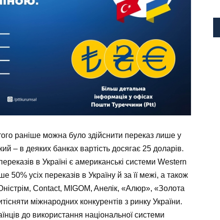
того раніше можна було здійснити переказ лише у
ий – в деяких банках вартість досягає 25 доларів.
реказів в Україні є американські системи Western
е 50% усіх переказів в Україну й за її межі, а також
Юністрім, Contact, MІGOM, Aнелік, «Алюр», «Золота
витісняти міжнародних конкурентів з ринку України.
аїнців до використання національної системи