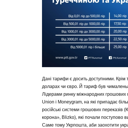
Дані тарифи є досить доступними. Крім 
доларах чи євро. Й тариф був чималеньк
Лідерами ринку міжнародних грошових пе
Unіon і Moneygram, на які припадає більш
російські системи грошових переказів (
корона», Blіzko), які почали поступово 
Саме тому Укрпошта, аби заохотити укр