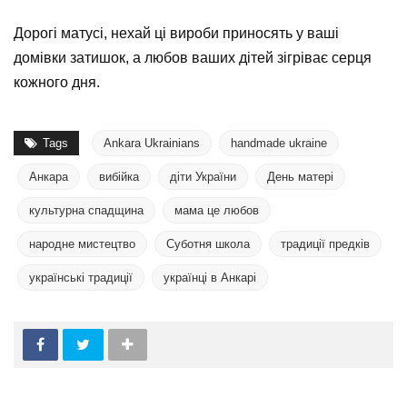
Дорогі матусі, нехай ці вироби приносять у ваші
домівки затишок, а любов ваших дітей зігріває серця
кожного дня.
Tags
Ankara Ukrainians
handmade ukraine
Анкара
вибійка
діти України
День матері
культурна спадщина
мама це любов
народне мистецтво
Суботня школа
традиції предків
українські традиції
українці в Анкарі