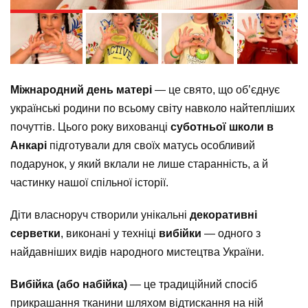
N
Міжнародний день матері
— це свято, що об’єднує
українські родини по всьому світу навколо найтепліших
почуттів. Цього року вихованці
суботньої школи в
Анкарі
підготували для своїх матусь особливий
подарунок, у який вклали не лише старанність, а й
частинку нашої спільної історії.
Діти власноруч створили унікальні
декоративні
серветки
, виконані у техніці
вибійки
— одного з
найдавніших видів народного мистецтва України.
Вибійка (або набійка)
— це традиційний спосіб
прикрашання тканини шляхом відтискання на ній