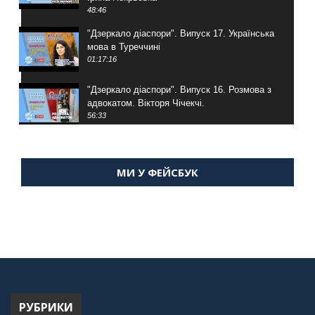
48:46
"Дзеркало діаспори". Випуск 17. Українська
мова в Туреччині
01:17:16
"Дзеркало діаспори". Випуск 16. Розмова з
адвокатом. Вікторя Чічекчі.
56:33
"Дзеркало діаспори". Випуск 15. Антін
Мухарський про життя в Туреччині
МИ У ФЕЙСБУК
59:58
"Дзеркало діаспори". Випуск 14. Алія Усенова
про Володимира Мурського
56:36
"Дзеркало діаспори". Випуск 13. МУШ в
Туреччині. Наталія Караджа
54:24
РУБРИКИ
"Дзеркало діаспори". Випуск 12. Запитай