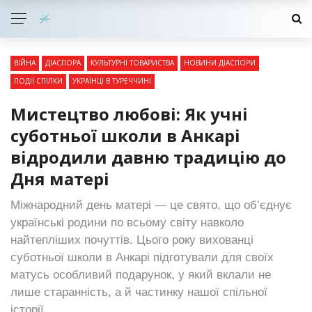
ВІЙНА
ДІАСПОРА
КУЛЬТУРНІ ТОВАРИСТВА
НОВИНИ ДІАСПОРИ
ПОДІЇ СПІЛКИ
УКРАЇНЦІ В ТУРЕЧЧИНІ
Мистецтво любові: Як учні
суботньої школи в Анкарі
відродили давню традицію до
Дня матері
Міжнародний день матері — це свято, що об’єднує
українські родини по всьому світу навколо
найтепліших почуттів. Цього року вихованці
суботньої школи в Анкарі підготували для своїх
матусь особливий подарунок, у який вклали не
лише старанність, а й частинку нашої спільної
історії.