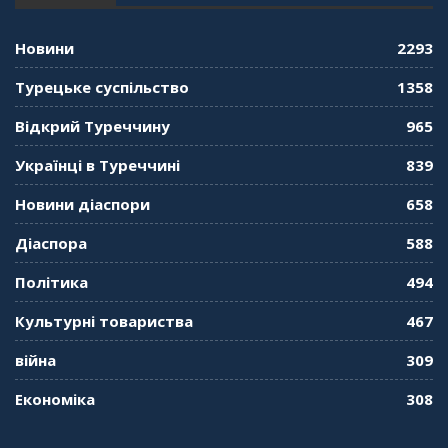
консула. Борис Ясинський
58:41
Новини
2293
"Дзеркало діаспори". Випуск 11. Олександр
Турецьке суспільство
1358
Середа
01:08:34
Відкрий Туреччину
965
"Дзеркало діаспори". Випуск 10. Тонкощі та
Українці в Туреччині
839
лайфхаки туризму в умовах COVID-19
01:01:59
Новини діаспори
658
"Дзеркало діаспори". Випуск 9. День
Діаспора
588
кримськотатарського прапора. Феріде Шахін
57:24
Політика
494
Культурні товариства
467
"Дзеркало діаспори". Випуск 8. Розмова з
Послом
01:17:05
війна
309
Економіка
308
"Дзеркало діаспори". Випуск 7. Історія
україгської піаністки в Туреччині (Мирослава
Терещук Шентюрк)