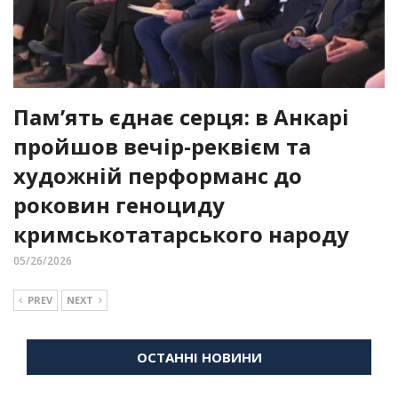
Пам’ять єднає серця: в Анкарі
пройшов вечір-реквієм та
художній перформанс до
роковин геноциду
кримськотатарського народу
05/26/2026
PREV
NEXT
ОСТАННІ НОВИНИ