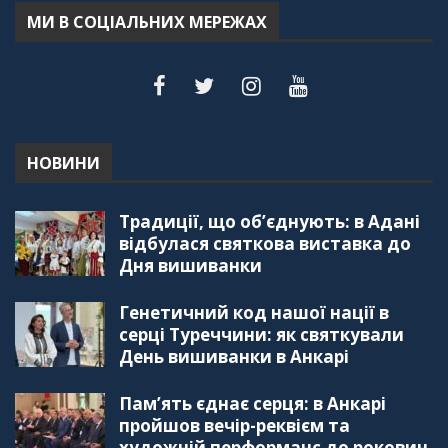
55:18
МИ В СОЦІАЛЬНИХ МЕРЕЖАХ
"Дзеркало діаспори". Випуск 6. Можливості
для вивчення української мови в Туреччині
44:30
"Дзеркало діаспори". Випуск 5. Благополуччя
в українсько-турецьких сім'ях
01:23:59
НОВИНИ
"Дзеркало діаспори". Випуск 4. Координаційна
Традиції, що об’єднують: в Адані
рада українських громад Туреччини
56:20
відбулася святкова виставка до
Дня вишиванки
"Дзеркало діаспори". Випуск 3. Вища освіта:
Туреччина VS. Україна
Генетичний код нашої нації в
59:38
серці Туреччини: як святкували
День вишиванки в Анкарі
"Дзеркало діаспори", Випуск 2, Як вивчити
турецьку мову: нюанси та поради
57:18
Пам’ять єднає серця: в Анкарі
пройшов вечір-реквієм та
"Дзеркало діаспори". Випуск 1. Про створення
художній перформанс до роковин