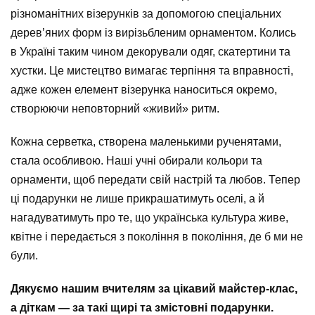
різноманітних візерунків за допомогою спеціальних
дерев’яних форм із вирізьбленим орнаментом. Колись
в Україні таким чином декорували одяг, скатертини та
хустки. Це мистецтво вимагає терпіння та вправності,
адже кожен елемент візерунка наноситься окремо,
створюючи неповторний «живий» ритм.
Кожна серветка, створена маленькими рученятами,
стала особливою. Наші учні обирали кольори та
орнаменти, щоб передати свій настрій та любов. Тепер
ці подарунки не лише прикрашатимуть оселі, а й
нагадуватимуть про те, що українська культура живе,
квітне і передається з покоління в покоління, де б ми не
були.
Дякуємо нашим вчителям за цікавий майстер-клас,
а діткам — за такі щирі та змістовні подарунки.