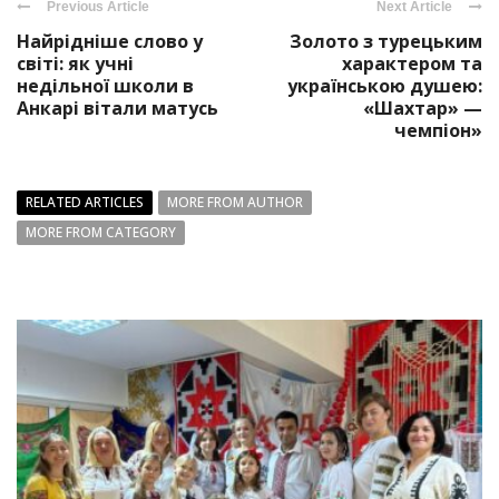
Previous Article
Next Article
Найрідніше слово у
Золото з турецьким
світі: як учні
характером та
недільної школи в
українською душею:
Анкарі вітали матусь
«Шахтар» —
чемпіон»
RELATED ARTICLES
MORE FROM AUTHOR
MORE FROM CATEGORY