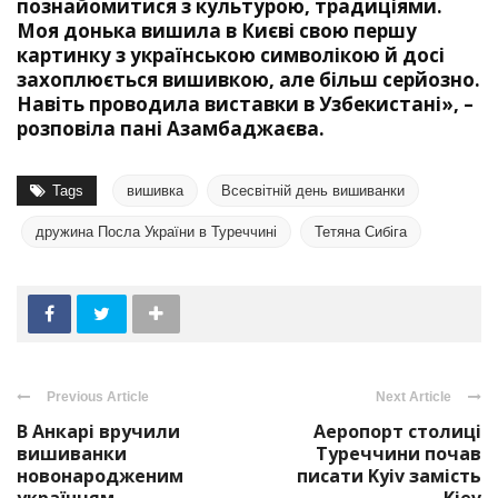
познайомитися з культурою, традиціями.
Моя донька вишила в Києві свою першу
картинку з українською символікою й досі
захоплюється вишивкою, але більш серйозно.
Навіть проводила виставки в Узбекистані», –
розповіла пані Азамбаджаєва.
Tags
вишивка
Всесвітній день вишиванки
дружина Посла України в Туреччині
Тетяна Сибіга
Previous Article
Next Article
В Анкарі вручили
Аеропорт столиці
вишиванки
Туреччини почав
новонародженим
писати Kyiv замість
українцям
Kiev