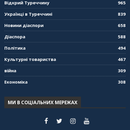
Відкрий Туреччину
965
"Дзеркало діаспори". Випуск 10. Тонкощі та
Українці в Туреччині
839
лайфхаки туризму в умовах COVID-19
01:01:59
Новини діаспори
658
"Дзеркало діаспори". Випуск 9. День
Діаспора
588
кримськотатарського прапора. Феріде Шахін
57:24
Політика
494
Культурні товариства
467
"Дзеркало діаспори". Випуск 8. Розмова з
Послом
01:17:05
війна
309
Економіка
308
"Дзеркало діаспори". Випуск 7. Історія
україгської піаністки в Туреччині (Мирослава
Терещук Шентюрк)
55:18
МИ В СОЦІАЛЬНИХ МЕРЕЖАХ
"Дзеркало діаспори". Випуск 6. Можливості
для вивчення української мови в Туреччині
44:30