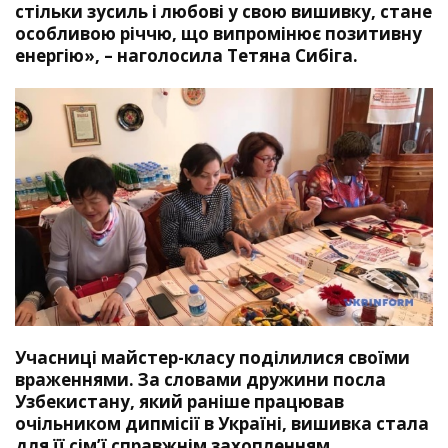
стільки зусиль і любові у свою вишивку, стане
особливою річчю, що випромінює позитивну
енергію», – наголосила Тетяна Сибіга.
Учасниці майстер-класу поділилися своїми
враженнями. За словами дружини посла
Узбекистану, який раніше працював
очільником дипмісії в Україні, вишивка стала
для її сім’ї справжнім захопленням.