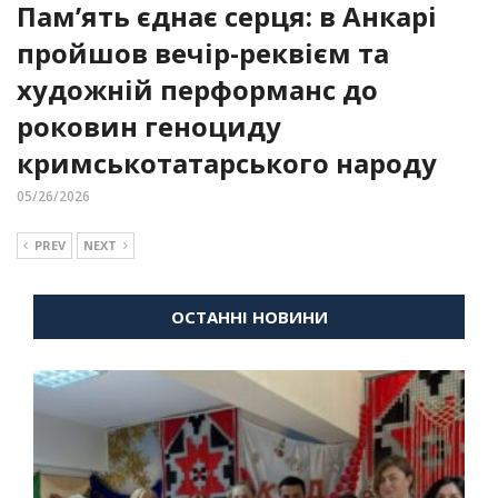
Пам’ять єднає серця: в Анкарі
пройшов вечір-реквієм та
художній перформанс до
роковин геноциду
кримськотатарського народу
05/26/2026
PREV
NEXT
ОСТАННІ НОВИНИ
ВІЙНА
ДІАСПОРА
КУЛЬТУРНІ ТОВАРИСТВА
НОВИНИ
ДІАСПОРИ
ВІЙНА
ВІЙНА
ДІАСПОРА
ДІАСПОРА
ПОДІЇ СПІЛКИ
КУЛЬТУРНІ ТОВАРИСТВА
КУЛЬТУРНІ ТОВАРИСТВА
ПОЛІТИКА
УКРАЇНЦІ В
ПОДІЇ СПІЛКИ
НОВИНИ
ВІЙНА
ДІАСПОРА
КУЛЬТУРНІ ТОВАРИСТВА
НОВИНИ
ТУРЕЧЧИНІ
ДІАСПОРИ
ПОЛІТИКА
ПОЛІТИКА
УКРАЇНЦІ В ТУРЕЧЧИНІ
УКРАЇНЦІ В ТУРЕЧЧИНІ