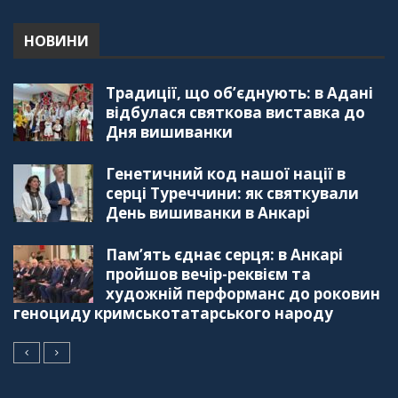
"Дзеркало діаспори". Випуск 5. Благополуччя
в українсько-турецьких сім'ях
01:23:59
НОВИНИ
"Дзеркало діаспори". Випуск 4. Координаційна
Традиції, що об’єднують: в Адані
рада українських громад Туреччини
56:20
відбулася святкова виставка до
Дня вишиванки
"Дзеркало діаспори". Випуск 3. Вища освіта:
Туреччина VS. Україна
Генетичний код нашої нації в
59:38
серці Туреччини: як святкували
День вишиванки в Анкарі
"Дзеркало діаспори", Випуск 2, Як вивчити
турецьку мову: нюанси та поради
57:18
Пам’ять єднає серця: в Анкарі
пройшов вечір-реквієм та
"Дзеркало діаспори". Випуск 1. Про створення
художній перформанс до роковин
порталу "Укр-Айна"
геноциду кримськотатарського народу
39:41