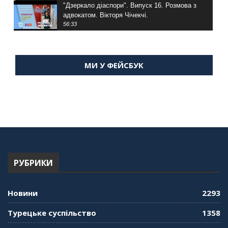
"Дзеркало діаспори". Випуск 16. Розмова з
адвокатом. Вікторя Чічекчі.
56:33
"Дзеркало діаспори". Випуск 15. Антін
Мухарський про життя в Туреччині
МИ У ФЕЙСБУК
59:58
"Дзеркало діаспори". Випуск 14. Алія Усенова
про Володимира Мурського
56:36
"Дзеркало діаспори". Випуск 13. МУШ в
Туреччині. Наталія Караджа
54:24
РУБРИКИ
"Дзеркало діаспори". Випуск 12. Запитай
консула. Борис Ясинський
58:41
Новини
2293
"Дзеркало діаспори". Випуск 11. Олександр
Турецьке суспільство
1358
Середа
01:08:34