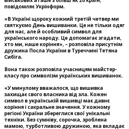
військових аташе з більш як 20 країн,
повідомляє Укрінформ.
«В Україні щороку кожний третій четвер ми
святкуємо День вишиванки. Це не тільки одяг
для нас, але й особливий символ для
українського народу. Це допомагає згадати,
хто ми, наше коріння», – розповіла присутнім
дружина Посла України в Туреччині Тетяна
Сибіга.
Вона також розповіла учасницям майстер-
класу про символізм українських вишиванок.
«У минулому вважалося, що вишивка
захищає свого власника від зла. Кожен
символ в українській вишивці має давнє
коріння і сакральне значення. У кожному
регіоні України збереглися свої унікальні
техніки. Без сумніву, сорочка, зроблена
мамою, турботливою дружиною, яка вкладає