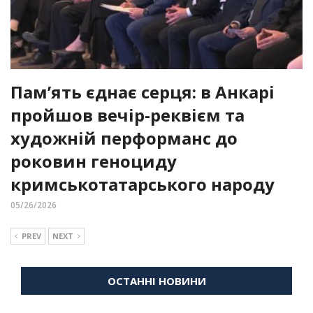
Пам’ять єднає серця: в Анкарі
пройшов вечір-реквієм та
художній перформанс до
роковин геноциду
кримськотатарського народу
05/26/2026
PREV
NEXT
ОСТАННІ НОВИНИ