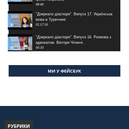
48:46
"Дзеркало діаспори". Випуск 17. Українська
мова в Туреччині
01:17:16
"Дзеркало діаспори". Випуск 16. Розмова з
адвокатом. Вікторя Чічекчі.
56:33
"Дзеркало діаспори". Випуск 15. Антін
Мухарський про життя в Туреччині
МИ У ФЕЙСБУК
59:58
"Дзеркало діаспори". Випуск 14. Алія Усенова
про Володимира Мурського
56:36
"Дзеркало діаспори". Випуск 13. МУШ в
Туреччині. Наталія Караджа
54:24
РУБРИКИ
"Дзеркало діаспори". Випуск 12. Запитай