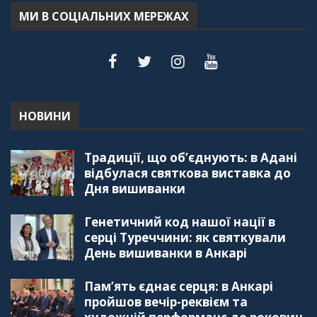
55:18
МИ В СОЦІАЛЬНИХ МЕРЕЖАХ
"Дзеркало діаспори". Випуск 6. Можливості
для вивчення української мови в Туреччині
44:30
"Дзеркало діаспори". Випуск 5. Благополуччя
в українсько-турецьких сім'ях
01:23:59
НОВИНИ
"Дзеркало діаспори". Випуск 4. Координаційна
Традиції, що об’єднують: в Адані
рада українських громад Туреччини
56:20
відбулася святкова виставка до
Дня вишиванки
"Дзеркало діаспори". Випуск 3. Вища освіта:
Туреччина VS. Україна
Генетичний код нашої нації в
59:38
серці Туреччини: як святкували
День вишиванки в Анкарі
"Дзеркало діаспори", Випуск 2, Як вивчити
турецьку мову: нюанси та поради
57:18
Пам’ять єднає серця: в Анкарі
пройшов вечір-реквієм та
"Дзеркало діаспори". Випуск 1. Про створення