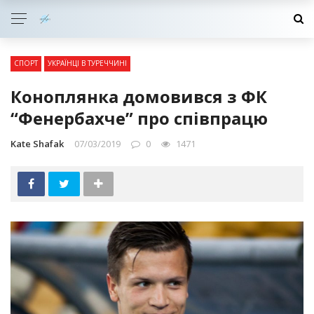
СПОРТ
УКРАЇНЦІ В ТУРЕЧЧИНІ
Коноплянка домовився з ФК
“Фенербахче” про співпрацю
Kate Shafak
07/03/2019
0
1471