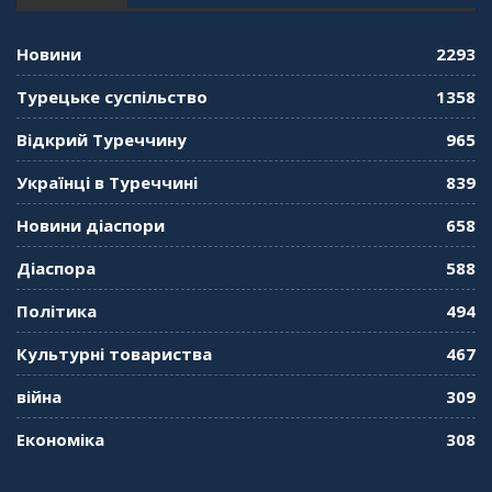
консула. Борис Ясинський
58:41
Новини
2293
"Дзеркало діаспори". Випуск 11. Олександр
Турецьке суспільство
1358
Середа
01:08:34
Відкрий Туреччину
965
"Дзеркало діаспори". Випуск 10. Тонкощі та
Українці в Туреччині
839
лайфхаки туризму в умовах COVID-19
01:01:59
Новини діаспори
658
"Дзеркало діаспори". Випуск 9. День
Діаспора
588
кримськотатарського прапора. Феріде Шахін
57:24
Політика
494
Культурні товариства
467
"Дзеркало діаспори". Випуск 8. Розмова з
Послом
01:17:05
війна
309
Економіка
308
"Дзеркало діаспори". Випуск 7. Історія
україгської піаністки в Туреччині (Мирослава
Терещук Шентюрк)