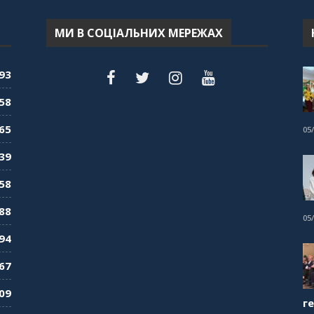
МИ В СОЦІАЛЬНИХ МЕРЕЖАХ
93
58
65
05
39
58
88
05
94
67
09
г