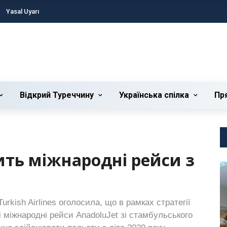
Yasal Uyarı
Відкрий Туреччину
Українська cпілка
Пр
ить міжнародні рейси з
rkish Airlines оголосила, що в рамках стратегії
і міжнародні рейси AnadoluJet зі стамбульського