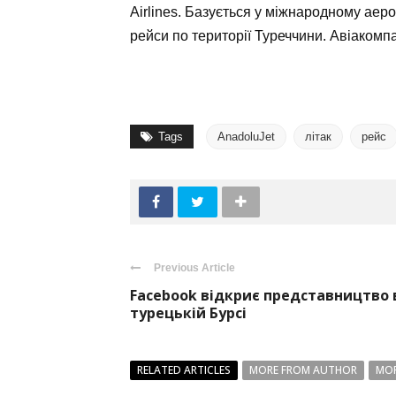
Airlines. Базується у міжнародному аер
рейси по території Туреччини. Авіакомпа
Tags
AnadoluJet
літак
рейс
Previous Article
Facebook відкриє представництво 
турецькій Бурсі
RELATED ARTICLES
MORE FROM AUTHOR
MOR