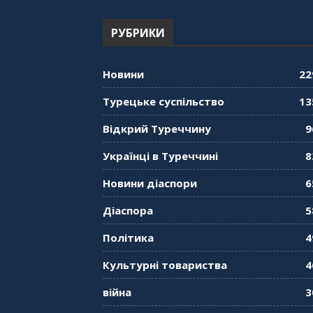
РУБРИКИ
Новини
22
Турецьке суспільство
13
Відкрий Туреччину
9
Українці в Туреччині
8
Новини діаспори
6
Діаспора
5
Політика
4
Культурні товариства
4
війна
3