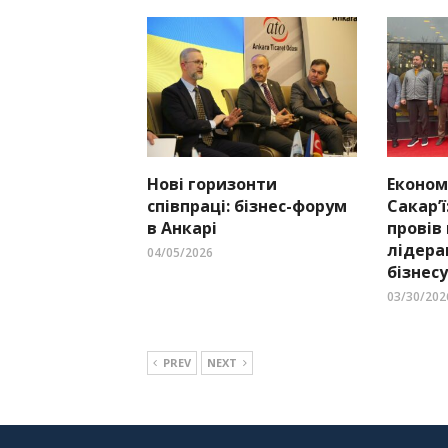
Нові горизонти
Економ
співпраці: бізнес-форум
Сакар’ї
в Анкарі
провів
лідера
04/05/2026
бізнесу
03/30/202
PREV
NEXT