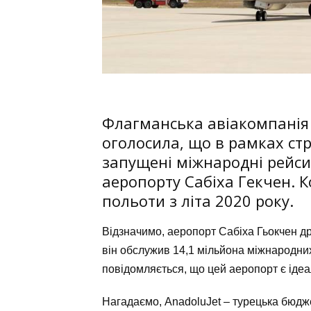
Флагманська авіакомпанія 
оголосила, що в рамках стр
запущені міжнародні рейси 
аеропорту Сабіха Гекчен. 
польоти з літа 2020 року.
Відзначимо, аеропорт Сабіха Гьокчен д
він обслужив 14,1 мільйона міжнародних
повідомляється, що цей аеропорт є іде
Нагадаємо, AnadoluJet – турецька бюдже