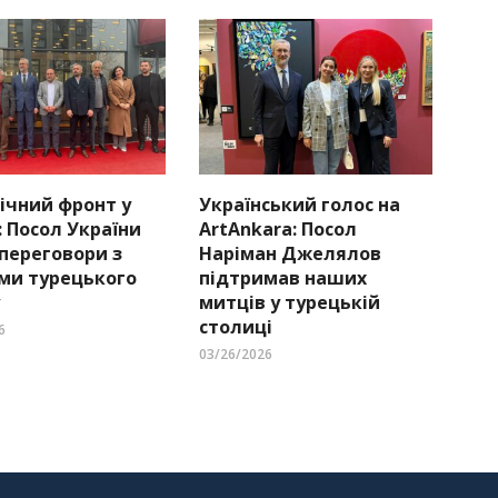
ічний фронт у
Український голос на
: Посол України
ArtAnkara: Посол
 переговори з
Наріман Джелялов
ми турецького
підтримав наших
митців у турецькій
столиці
6
03/26/2026