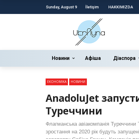
Sunday, August 9
İletişim
HAKKIMIZDA
Новини
Афіша
Діаспора
ЕКОНОМІКА
НОВИНИ
AnadoluJet запуст
Туреччини
Флагманська авіакомпанія Туреччини Tu
зростання на 2020 рік будуть запущен