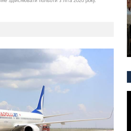
чне здійснювати польоти з літа 2020 року.