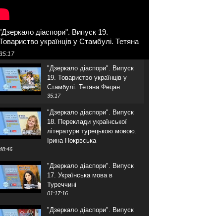
"Дзеркало діаспори". Випуск 19.
Товариство українців у Стамбулі. Тетяна
Фецан
35:17
"Дзеркало діаспори". Випуск
19. Товариство українців у
Стамбулі. Тетяна Фецан
35:17
"Дзеркало діаспори". Випуск
18. Переклади української
літератури турецькою мовою.
Ірина Покрвська
48:46
"Дзеркало діаспори". Випуск
17. Українська мова в
Туреччині
01:17:16
"Дзеркало діаспори". Випуск
16. Розмова з адвокатом.