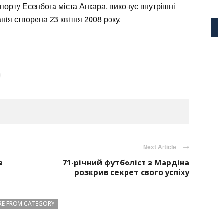
опорту Есенбога міста Анкара, виконує внутрішні
нія створена 23 квітня 2008 року.
Next Article
в
71-річний футболіст з Мардіна
розкрив секрет свого успіху
E FROM CATEGORY