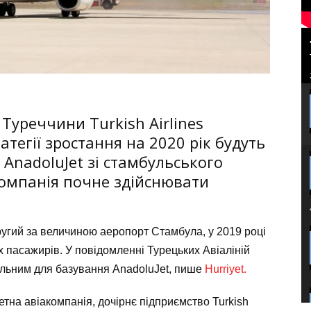
Туреччини Turkish Airlines
атегії зростання на 2020 рік будуть
AnadoluJet зі стамбульського
Компанія почне здійснювати
ругий за величиною аеропорт Стамбула, у 2019 році
 пасажирів. У повідомленні Турецьких Авіаліній
альним для базування АnadoluJet, пише
Hurriyet.
тна авіакомпанія, дочірнє підприємство Turkish