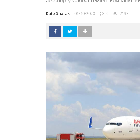
аеропорту Сабіха Гекчен. Компанія по
Kate Shafak
01/10/2020
0
2138