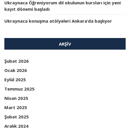
Ukraynaca Öğreniyorum dil okulunun kursları için yeni
kayıt dönemi başladı
Ukraynaca konuşma atölyeleri Ankara’da başlıyor
ARŞIV
Şubat 2026
Ocak 2026
Eylül 2025
Temmuz 2025
Nisan 2025
Mart 2025
Şubat 2025
Aralık 2024