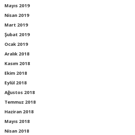
Mayıs 2019
Nisan 2019
Mart 2019
Şubat 2019
Ocak 2019
Aralık 2018
Kasım 2018
Ekim 2018
Eylül 2018
Ağustos 2018
Temmuz 2018
Haziran 2018
Mayıs 2018
Nisan 2018