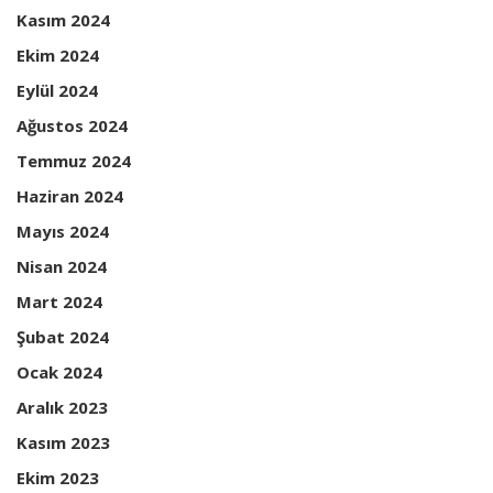
Kasım 2024
Ekim 2024
Eylül 2024
Ağustos 2024
Temmuz 2024
Haziran 2024
Mayıs 2024
Nisan 2024
Mart 2024
Şubat 2024
Ocak 2024
Aralık 2023
Kasım 2023
Ekim 2023