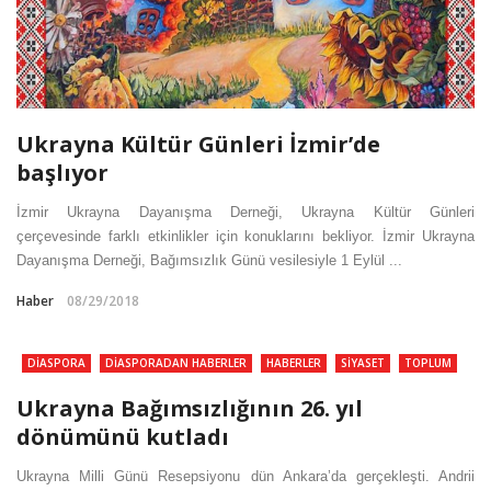
Ukrayna Kültür Günleri İzmir’de
başlıyor
İzmir Ukrayna Dayanışma Derneği, Ukrayna Kültür Günleri
çerçevesinde farklı etkinlikler için konuklarını bekliyor. İzmir Ukrayna
Dayanışma Derneği, Bağımsızlık Günü vesilesiyle 1 Eylül ...
Haber
08/29/2018
DIASPORA
DIASPORADAN HABERLER
HABERLER
SIYASET
TOPLUM
TÜRKIYE’DEKI UKRAYNALILAR
Ukrayna Bağımsızlığının 26. yıl
dönümünü kutladı
Ukrayna Milli Günü Resepsiyonu dün Ankara’da gerçekleşti. Andrii