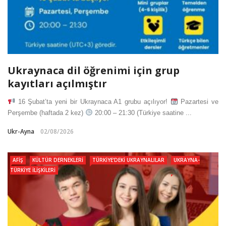
Ukraynaca dil öğrenimi için grup
kayıtları açılmıştır
16 Şubat’ta yeni bir Ukraynaca A1 grubu açılıyor!
Pazartesi ve
Perşembe (haftada 2 kez)
20:00 – 21:30 (Türkiye saatine ...
Ukr-Ayna
02/08/2026
AFIŞ
KÜLTÜR DERNEKLERI
TÜRKIYE’DEKI UKRAYNALILAR
UKRAYNA-
TÜRKIYE İLIŞKILERI