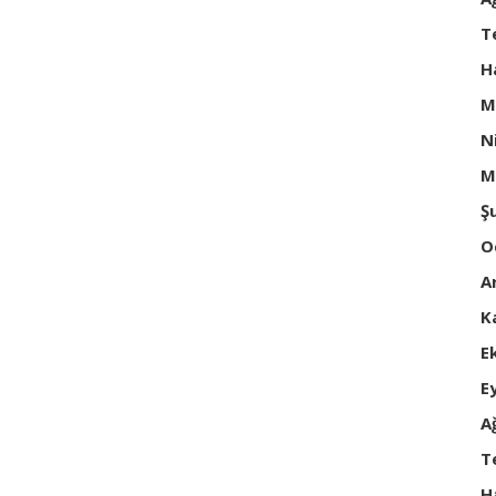
T
H
M
N
M
Ş
O
A
K
E
E
A
T
H