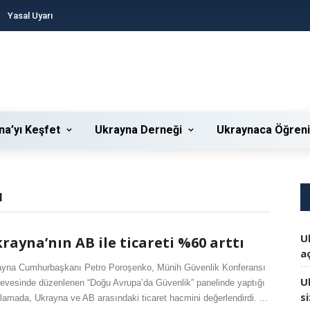
Yasal Uyarı
na’yı Keşfet
Ukrayna Derneği
Ukraynaca Öğren
I
U
rayna’nın AB ile ticareti %60 arttı
aç
ayna Cumhurbaşkanı Petro Poroşenko, Münih Güvenlik Konferansı
U
evesinde düzenlenen “Doğu Avrupa’da Güvenlik” panelinde yaptığı
s
lamada, Ukrayna ve AB arasındaki ticaret hacmini değerlendirdi. ...