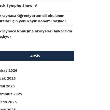
ock Sympho Show IV
kraynaca Öğreniyorum dil okulunun
ursları için yeni kayıt dönemi başladı
kraynaca konuşma atölyeleri Ankara’da
aşlıyor
ARŞIV
ubat 2026
cak 2026
ylül 2025
emmuz 2025
isan 2025
art 2025