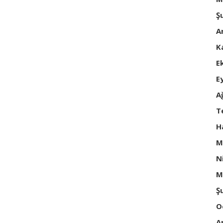
Ş
A
K
E
E
A
T
H
M
N
M
Ş
O
A