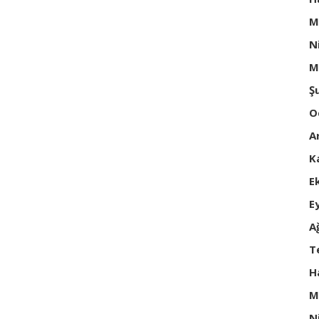
M
N
M
Ş
O
A
K
E
E
A
T
H
M
N