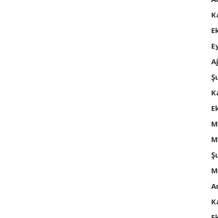
K
E
E
A
Ş
K
E
M
M
Ş
M
A
K
E