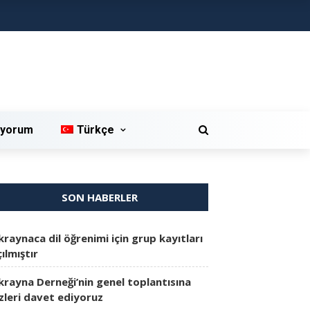
iyorum
Türkçe
SON HABERLER
kraynaca dil öğrenimi için grup kayıtları
ılmıştır
krayna Derneği’nin genel toplantısına
izleri davet ediyoruz