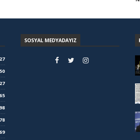
SOSYAL MEDYADAYIZ
27
50
27
65
98
78
69