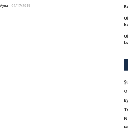
-Ayna
02/17/2019
R
U
k
U
b
Ş
O
E
T
N
M