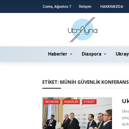
Cuma, Ağustos 7
İletişim
HAKKIMIZDA
Haberler
Diaspora
Ukray
ETIKET:
MÜNIH GÜVENLIK KONFERANS
Uk
EKONOMI
HABERLER
SIYASET
Ukr
çerç
açık