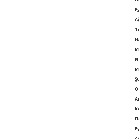
E
A
T
H
M
N
M
Ş
O
A
K
E
E
A