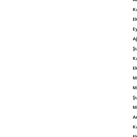
K
E
E
A
Ş
K
E
M
M
Ş
M
A
K
E