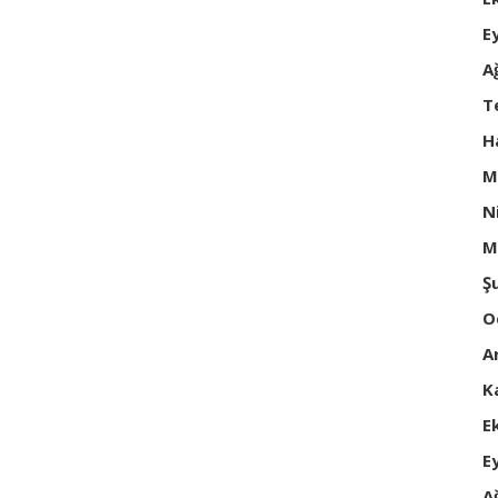
E
A
T
H
M
N
M
Ş
O
A
K
E
E
A