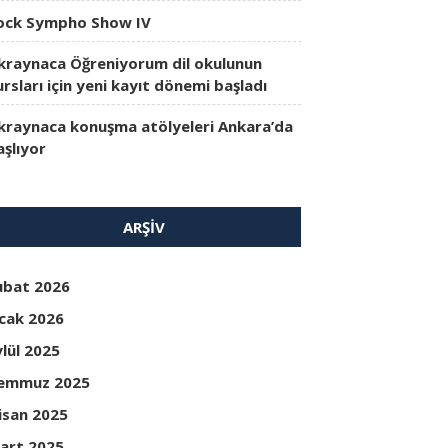
ock Sympho Show IV
kraynaca Öğreniyorum dil okulunun
ursları için yeni kayıt dönemi başladı
kraynaca konuşma atölyeleri Ankara’da
aşlıyor
ARŞIV
ubat 2026
cak 2026
ylül 2025
emmuz 2025
isan 2025
art 2025