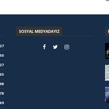
SOSYAL MEDYADAYIZ
27
50
27
65
98
78
69