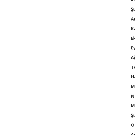
Ş
A
K
E
E
A
T
H
M
N
M
Ş
O
A