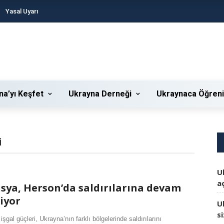
Yasal Uyarı
na’yı Keşfet
Ukrayna Derneği
Ukraynaca Öğren
I
U
aç
sya, Herson’da saldırılarına devam
iyor
U
s
işgal güçleri, Ukrayna’nın farklı bölgelerinde saldırılarını