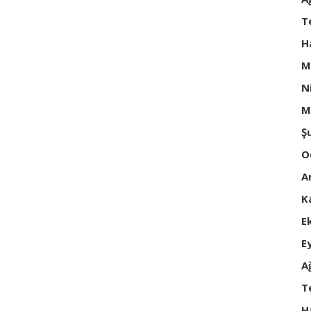
T
H
M
N
M
Ş
O
A
K
E
E
A
T
H