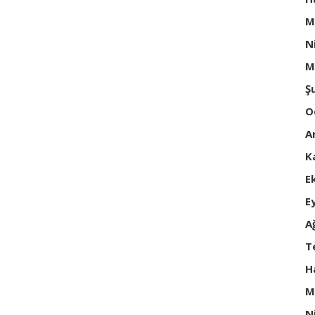
M
N
M
Ş
O
A
K
E
E
A
T
H
M
N