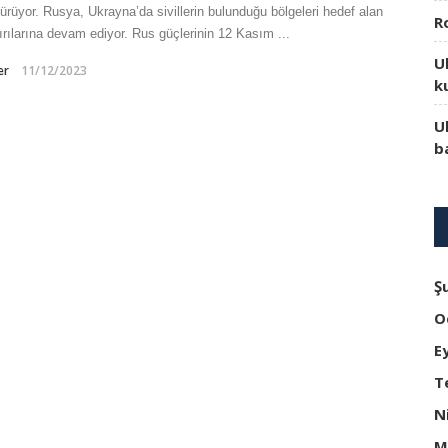
ürüyor. Rusya, Ukrayna’da sivillerin bulunduğu bölgeleri hedef alan
R
ırılarına devam ediyor. Rus güçlerinin 12 Kasım ...
U
er
11/12/2023
k
U
b
Ş
O
E
T
N
M