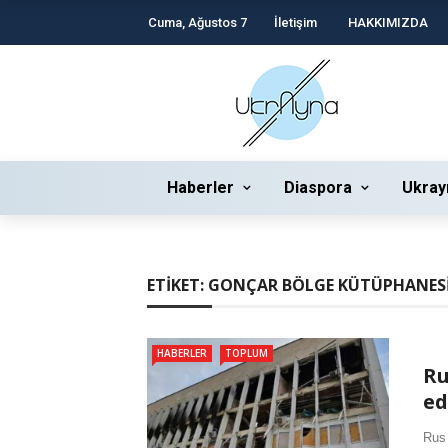
Cuma, Ağustos 7
İletişim
HAKKIMIZDA
Haberler
Diaspora
Ukray
ETIKET:
GONÇAR BÖLGE KÜTÜPHANES
HABERLER
TOPLUM
Ru
ed
Rus 