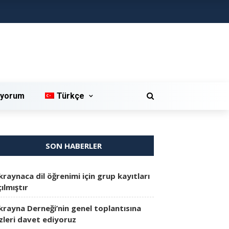
iyorum
Türkçe
SON HABERLER
kraynaca dil öğrenimi için grup kayıtları
ılmıştır
krayna Derneği’nin genel toplantısına
izleri davet ediyoruz