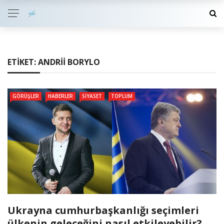
ETIKET:
ANDRII BORYLO
GÖRÜŞLER
HABERLER
SIYASET
TOPLUM
Ukrayna cumhurbaşkanlığı seçimleri
ülkenin geleceğini nasıl etkileyebilir?