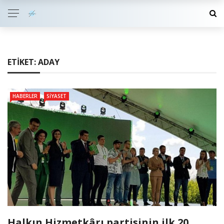
ETIKET:
ADAY
HABERLER
SIYASET
Halkın Hizmetkârı partisinin ilk 20