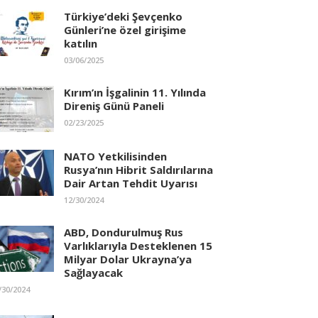
Türkiye’deki Şevçenko
Günleri’ne özel girişime
katılın
03/06/2025
Kırım’ın İşgalinin 11. Yılında
Direniş Günü Paneli
02/23/2025
NATO Yetkilisinden
Rusya’nın Hibrit Saldırılarına
Dair Artan Tehdit Uyarısı
12/30/2024
ABD, Dondurulmuş Rus
Varlıklarıyla Desteklenen 15
Milyar Dolar Ukrayna’ya
Sağlayacak
/30/2024