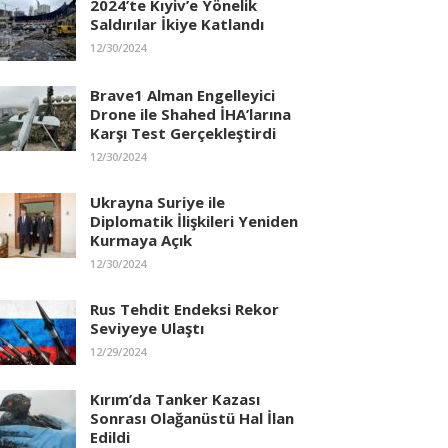
2024’te Kıyiv’e Yönelik
Saldırılar İkiye Katlandı
12/30/2024
Brave1 Alman Engelleyici
Drone ile Shahed İHA’larına
Karşı Test Gerçekleştirdi
12/30/2024
Ukrayna Suriye ile
Diplomatik İlişkileri Yeniden
Kurmaya Açık
12/30/2024
Rus Tehdit Endeksi Rekor
Seviyeye Ulaştı
12/29/2024
Kırım’da Tanker Kazası
Sonrası Olağanüstü Hal İlan
Edildi