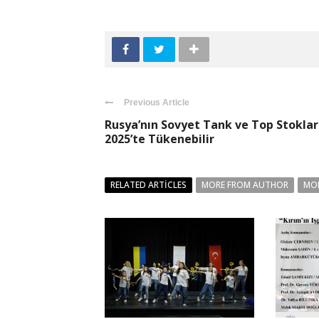
Previous Article
Rusya’nın Sovyet Tank ve Top Stoklar
2025’te Tükenebilir
RELATED ARTICLES
MORE FROM AUTHOR
MO