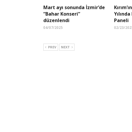
Mart ayı sonunda İzmir’de
Kırım’ın
“Bahar Konseri”
Yılında
düzenlendi
Paneli
04/07/2025
02/23/202
PREV
NEXT