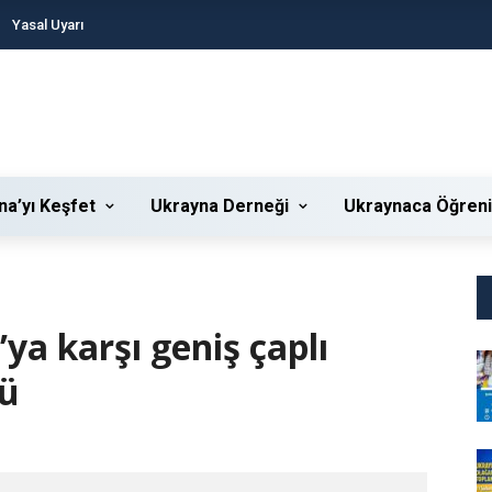
Yasal Uyarı
na’yı Keşfet
Ukrayna Derneği
Ukraynaca Öğren
ya karşı geniş çaplı
dü