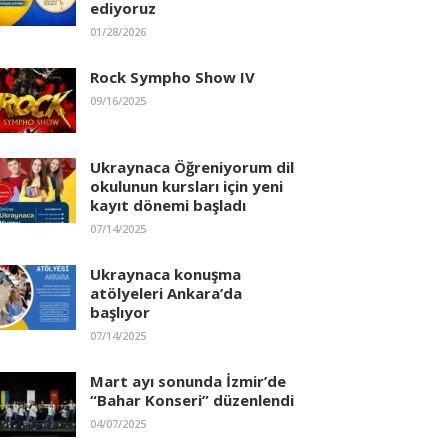
ediyoruz
01/28/2026
Rock Sympho Show IV
09/16/2025
Ukraynaca Öğreniyorum dil
okulunun kursları için yeni
kayıt dönemi başladı
07/14/2025
Ukraynaca konuşma
atölyeleri Ankara’da
başlıyor
07/14/2025
Mart ayı sonunda İzmir’de
“Bahar Konseri” düzenlendi
04/07/2025