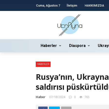
Cuma, Ağustos 7
İletişim
HAKKIMIZDA
Haberler
Diaspora
Ukray
HABERLER
Rusya’nın, Ukrayna’
saldırısı püskürtül
Haber
07/18/2024
0
765