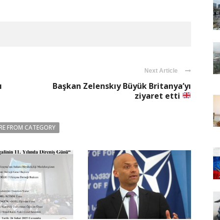
Next Article
ı
Başkan Zelenskıy Büyük Britanya’yı
ziyaret etti
RE FROM CATEGORY