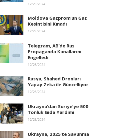
12/29/2024
Moldova Gazprom’un Gaz
Kesintisini Kınadı
12/29/2024
Telegram, AB’de Rus
Propaganda Kanallarını
Engelledi
12/28/2024
Rusya, Shahed Dronları
Yapay Zeka ile Güncelliyor
12/28/2024
Ukrayna’dan Suriye’ye 500
Tonluk Gıda Yardımı
12/28/2024
Ukrayna, 2025’te Savunma