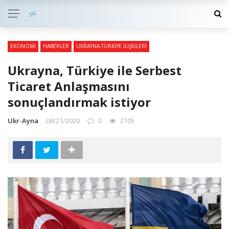
EKONOMI
HABERLER
UKRAYNA-TÜRKIYE İLIŞKILERI
Ukrayna, Türkiye ile Serbest
Ticaret Anlaşmasını
sonuçlandırmak istiyor
Ukr-Ayna
08/21/2020
0
2105