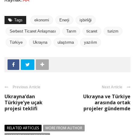
Tags
ekonomi
Enerji
işbirliği
Serbest Ticaret Anlaşması
Tarım
ticaret
turizm
Türkiye
Ukrayna
ulaştırma
yazılım
Previous Article
Next Article
Ukrayna’dan
Ukrayna ve Türkiye
Türkiye’ye uçak
arasında ortak
projesi teklifi
projeler gündemde
RELATED ARTICLES
MORE FROM AUTHOR