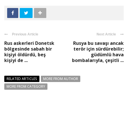
Previous Article
Next Article
Rus askerleri Donetsk
Rusya bu savaşı ancak
bölgesinde sabah bir
terör için sürdürebilir;
kişiyi öldürdü, beş
güdümlü hava
kişiyi de ...
bombalarıyla, çeşitli ...
RELATED ARTICLES
MORE FROM AUTHOR
MORE FROM CATEGORY