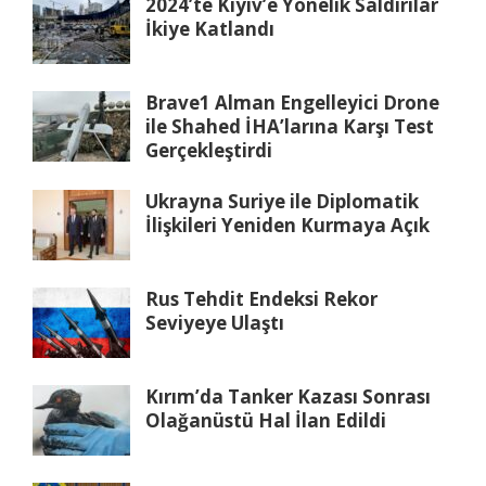
2024’te Kıyiv’e Yönelik Saldırılar
İkiye Katlandı
Brave1 Alman Engelleyici Drone
ile Shahed İHA’larına Karşı Test
Gerçekleştirdi
Ukrayna Suriye ile Diplomatik
İlişkileri Yeniden Kurmaya Açık
Rus Tehdit Endeksi Rekor
Seviyeye Ulaştı
Kırım’da Tanker Kazası Sonrası
Olağanüstü Hal İlan Edildi