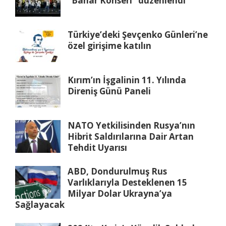
“Bahar Konseri” düzenlendi
Türkiye’deki Şevçenko Günleri’ne
özel girişime katılın
Kırım’ın İşgalinin 11. Yılında
Direniş Günü Paneli
NATO Yetkilisinden Rusya’nın
Hibrit Saldırılarına Dair Artan
Tehdit Uyarısı
ABD, Dondurulmuş Rus
Varlıklarıyla Desteklenen 15
Milyar Dolar Ukrayna’ya
Sağlayacak