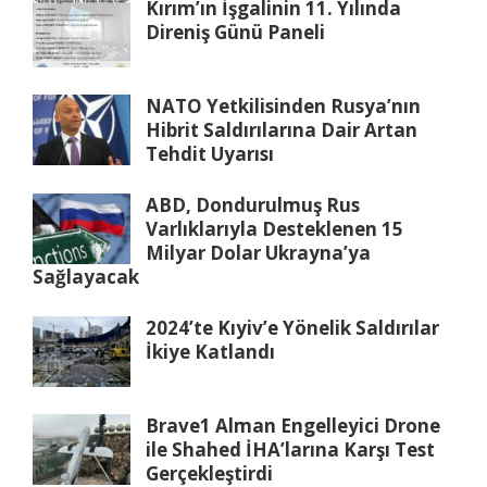
Kırım’ın İşgalinin 11. Yılında
Direniş Günü Paneli
NATO Yetkilisinden Rusya’nın
Hibrit Saldırılarına Dair Artan
Tehdit Uyarısı
ABD, Dondurulmuş Rus
Varlıklarıyla Desteklenen 15
Milyar Dolar Ukrayna’ya
Sağlayacak
2024’te Kıyiv’e Yönelik Saldırılar
İkiye Katlandı
Brave1 Alman Engelleyici Drone
ile Shahed İHA’larına Karşı Test
Gerçekleştirdi