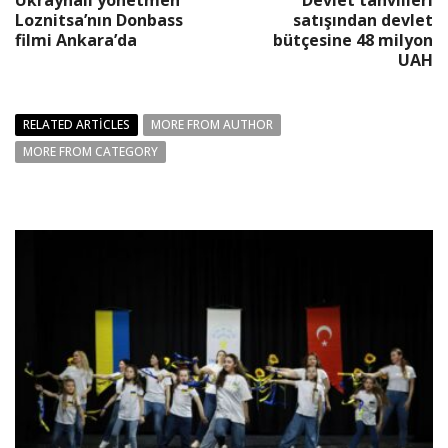
Ukraynalı yönetmen
Devlet tahvilleri
Loznitsa’nın Donbass
satışından devlet
filmi Ankara’da
bütçesine 48 milyon
UAH
RELATED ARTICLES
MORE FROM AUTHOR
MORE FROM CATEGORY