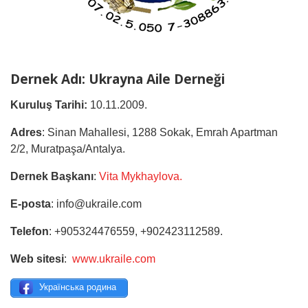
Dernek Adı:
Ukrayna Aile Derneği
Kuruluş Tarihi:
10.11.2009.
Adres
: Sinan Mahallesi, 1288 Sokak, Emrah Apartman
2/2, Muratpaşa/Antalya.
Dernek Başkanı
:
Vita Mykhaylova.
E-posta
: info@ukraile.com
Telefon
: +905324476559, +902423112589.
Web sitesi
:
www.ukraile.com
Українська родина