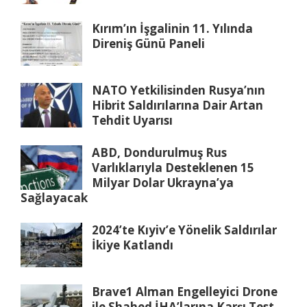
Kırım’ın İşgalinin 11. Yılında
Direniş Günü Paneli
NATO Yetkilisinden Rusya’nın
Hibrit Saldırılarına Dair Artan
Tehdit Uyarısı
ABD, Dondurulmuş Rus
Varlıklarıyla Desteklenen 15
Milyar Dolar Ukrayna’ya
Sağlayacak
2024’te Kıyiv’e Yönelik Saldırılar
İkiye Katlandı
Brave1 Alman Engelleyici Drone
ile Shahed İHA’larına Karşı Test