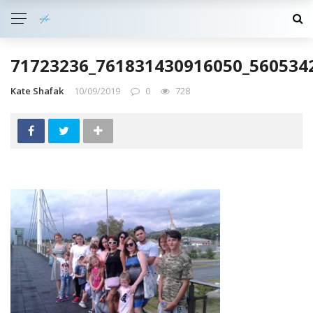
71723236_761831430916050_560534
Kate Shafak
10/09/2019
0
728