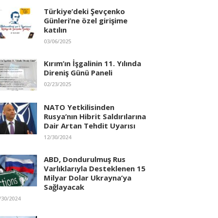
Türkiye’deki Şevçenko
Günleri’ne özel girişime
katılın
03/06/2025
Kırım’ın İşgalinin 11. Yılında
Direniş Günü Paneli
02/23/2025
NATO Yetkilisinden
Rusya’nın Hibrit Saldırılarına
Dair Artan Tehdit Uyarısı
12/30/2024
ABD, Dondurulmuş Rus
Varlıklarıyla Desteklenen 15
Milyar Dolar Ukrayna’ya
Sağlayacak
/30/2024