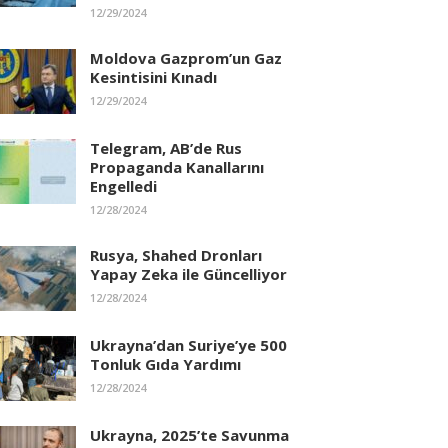
12/29/2024
Moldova Gazprom’un Gaz
Kesintisini Kınadı
12/29/2024
Telegram, AB’de Rus
Propaganda Kanallarını
Engelledi
12/28/2024
Rusya, Shahed Dronları
Yapay Zeka ile Güncelliyor
12/28/2024
Ukrayna’dan Suriye’ye 500
Tonluk Gıda Yardımı
12/28/2024
Ukrayna, 2025’te Savunma