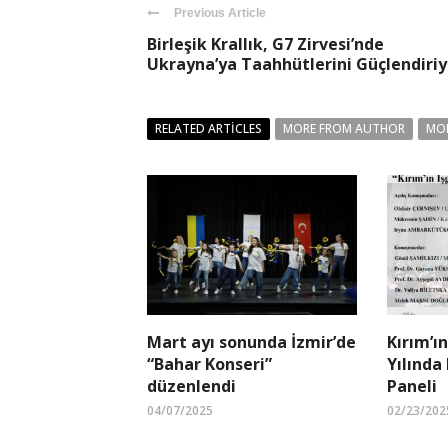
Previous Article
Birleşik Krallık, G7 Zirvesi’nde
Ukrayna’ya Taahhütlerini Güçlendiriy
RELATED ARTICLES
MORE FROM AUTHOR
MO
Mart ayı sonunda İzmir’de
Kırım’ın
“Bahar Konseri”
Yılında
düzenlendi
Paneli
04/07/2025
02/23/202