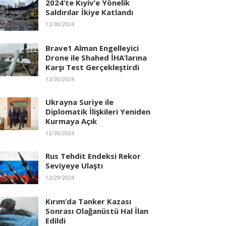
2024’te Kıyiv’e Yönelik
Saldırılar İkiye Katlandı
12/30/2024
Brave1 Alman Engelleyici
Drone ile Shahed İHA’larına
Karşı Test Gerçekleştirdi
12/30/2024
Ukrayna Suriye ile
Diplomatik İlişkileri Yeniden
Kurmaya Açık
12/30/2024
Rus Tehdit Endeksi Rekor
Seviyeye Ulaştı
12/29/2024
Kırım’da Tanker Kazası
Sonrası Olağanüstü Hal İlan
Edildi