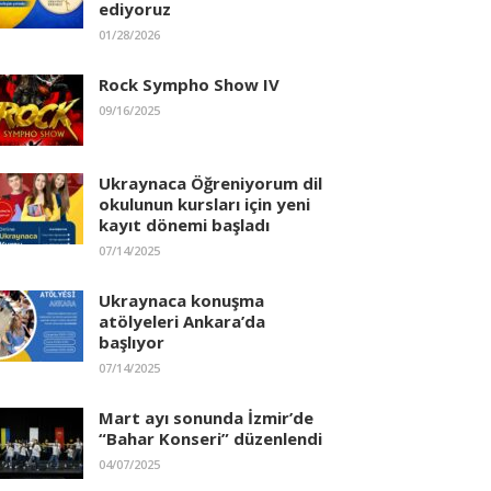
ediyoruz
01/28/2026
Rock Sympho Show IV
09/16/2025
Ukraynaca Öğreniyorum dil
okulunun kursları için yeni
kayıt dönemi başladı
07/14/2025
Ukraynaca konuşma
atölyeleri Ankara’da
başlıyor
07/14/2025
Mart ayı sonunda İzmir’de
“Bahar Konseri” düzenlendi
04/07/2025