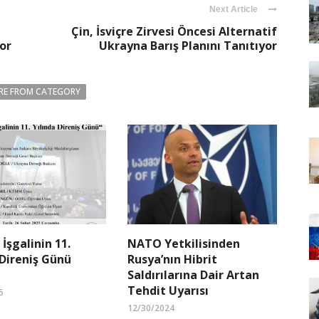
Next Article
Çin, İsviçre Zirvesi Öncesi Alternatif
or
Ukrayna Barış Planını Tanıtıyor
RE FROM CATEGORY
 İşgalinin 11.
NATO Yetkilisinden
 Direniş Günü
Rusya’nın Hibrit
Saldırılarına Dair Artan
Tehdit Uyarısı
5
12/30/2024