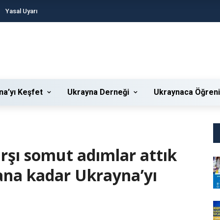
Yasal Uyarı
na’yı Keşfet
Ukrayna Derneği
Ukraynaca Öğren
rşı somut adımlar attık
ana kadar Ukrayna’yı