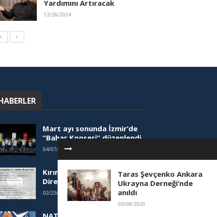
Yardımını Artıracak
12/26/2024
HABERLER
Mart ayı sonunda İzmir’de
“Bahar Konseri” düzenlendi
04/07/2025
Kırım’ın İşgalinin 11. Yılında
Taras Şevçenko Ankara
Direniş Günü Paneli
Ukrayna Derneği’nde
anıldı
02/23/2025
03/08/2020
NATO Yetkilisinden