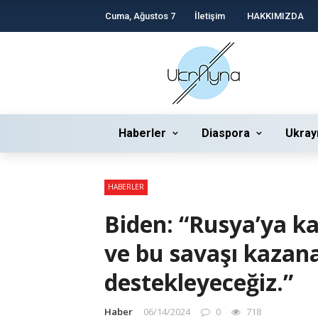
Cuma, Ağustos 7
İletişim
HAKKIMIZDA
Haberler
Diaspora
Ukray
HABERLER
Biden: “Rusya’ya ka
ve bu savaşı kazan
destekleyeceğiz.”
Haber
06/14/2024
0
718