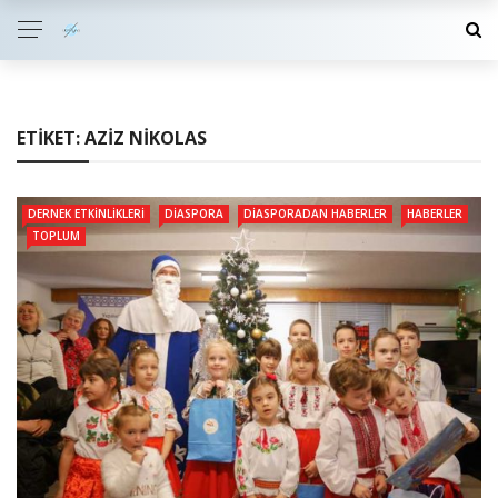
ETIKET:
AZIZ NIKOLAS
DERNEK ETKINLIKLERI
DIASPORA
DIASPORADAN HABERLER
HABERLER
TOPLUM