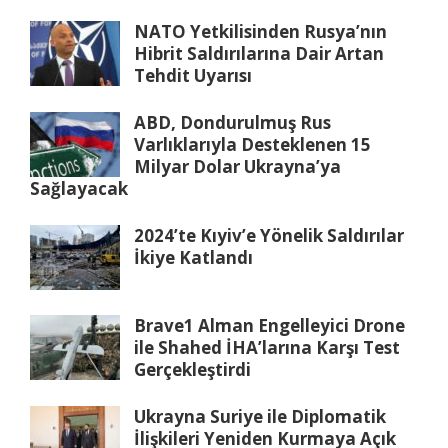
NATO Yetkilisinden Rusya’nın
Hibrit Saldırılarına Dair Artan
Tehdit Uyarısı
ABD, Dondurulmuş Rus
Varlıklarıyla Desteklenen 15
Milyar Dolar Ukrayna’ya
Sağlayacak
2024’te Kıyiv’e Yönelik Saldırılar
İkiye Katlandı
Brave1 Alman Engelleyici Drone
ile Shahed İHA’larına Karşı Test
Gerçekleştirdi
Ukrayna Suriye ile Diplomatik
İlişkileri Yeniden Kurmaya Açık