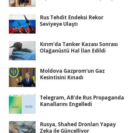
Rus Tehdit Endeksi Rekor
Seviyeye Ulaştı
Kırım’da Tanker Kazası Sonrası
Olağanüstü Hal İlan Edildi
Moldova Gazprom’un Gaz
Kesintisini Kınadı
Telegram, AB’de Rus Propaganda
Kanallarını Engelledi
Rusya, Shahed Dronları Yapay
Zeka ile Güncelliyor