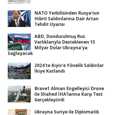
NATO Yetkilisinden Rusya’nın
Hibrit Saldırılarına Dair Artan
Tehdit Uyarısı
ABD, Dondurulmuş Rus
Varlıklarıyla Desteklenen 15
Milyar Dolar Ukrayna’ya
Sağlayacak
2024’te Kıyiv’e Yönelik Saldırılar
İkiye Katlandı
Brave1 Alman Engelleyici Drone
ile Shahed İHA’larına Karşı Test
Gerçekleştirdi
Ukrayna Suriye ile Diplomatik