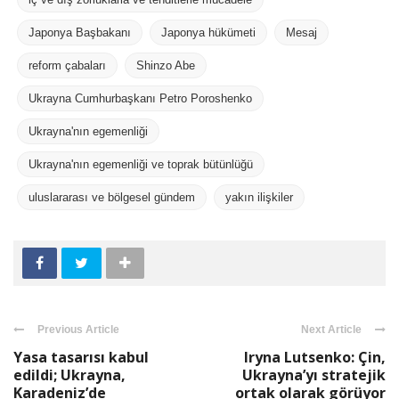
Japonya Başbakanı
Japonya hükümeti
Mesaj
reform çabaları
Shinzo Abe
Ukrayna Cumhurbaşkanı Petro Poroshenko
Ukrayna'nın egemenliği
Ukrayna'nın egemenliği ve toprak bütünlüğü
uluslararası ve bölgesel gündem
yakın ilişkiler
Previous Article
Next Article
Yasa tasarısı kabul
Iryna Lutsenko: Çin,
edildi; Ukrayna,
Ukrayna’yı stratejik
Karadeniz’de
ortak olarak görüyor