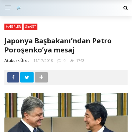
HABERLER
SIYASET
Japonya Başbakanı’ndan Petro
Poroşenko’ya mesaj
Ataberk Üret
11/17/2018
0
1742