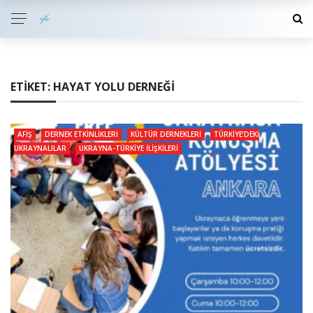
ETIKET:
HAYAT YOLU DERNEĞI
AFIŞ
DERNEK ETKINLIKLERI
KÜLTÜR DERNEKLERI
TÜRKIYE’DEKI
UKRAYNALILAR
UKRAYNA-TÜRKIYE İLIŞKILERI