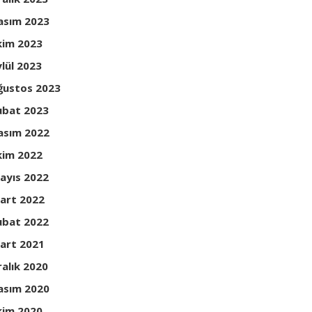
asım 2023
kim 2023
ylül 2023
ğustos 2023
ubat 2023
asım 2022
kim 2022
ayıs 2022
art 2022
ubat 2022
art 2021
ralık 2020
asım 2020
kim 2020