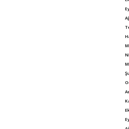
E
A
T
H
M
N
M
Ş
O
A
K
E
E
A