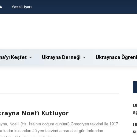
A
Yasal Uyarı
na’yı Keşfet
Ukrayna Derneği
Ukraynaca Öğren
U
rayna Noel’i Kutluyor
aç
U
yna, Noel’i (Hz. İsa’nın doğum gününü) Gregoryen takvimi ile 1917
s
na kadar kullanılan Jülyen takvimi arasındaki gün farkından