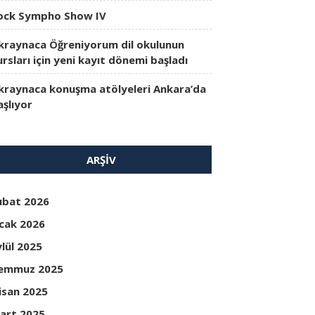
ock Sympho Show IV
kraynaca Öğreniyorum dil okulunun
ursları için yeni kayıt dönemi başladı
kraynaca konuşma atölyeleri Ankara’da
aşlıyor
ARŞIV
ubat 2026
cak 2026
ylül 2025
emmuz 2025
isan 2025
art 2025