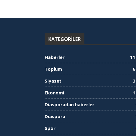
KATEGORILER
Haberler
11
Toplum
6
Siyaset
3
Ekonomi
1
Diasporadan haberler
Diaspora
Spor