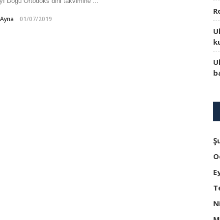
yı Doğu Ortodoks dini takvimine ...
R
-Ayna
01/07/2019
U
k
U
b
Ş
O
E
T
N
M