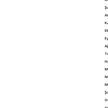
Ş
A
K
E
E
A
T
H
M
N
M
Ş
O
A