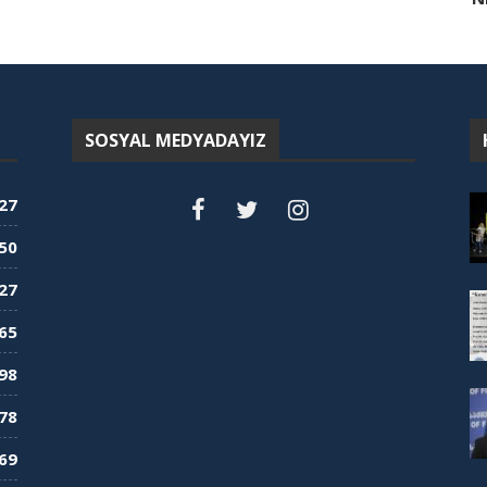
SOSYAL MEDYADAYIZ
27
50
27
65
98
78
69