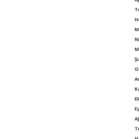
T
H
M
N
M
Ş
O
A
K
E
E
A
T
H