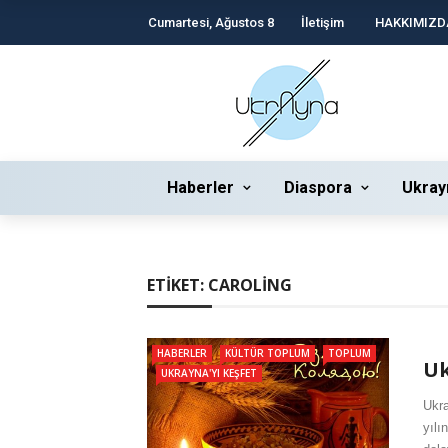
Cumartesi, Ağustos 8
İletişim
HAKKIMIZD
Haberler
Diaspora
Ukray
ETIKET:
CAROLING
HABERLER
KÜLTÜR TOPLUM
TOPLUM
Uk
UKRAYNA'YI KEŞFET
Ukra
yılı