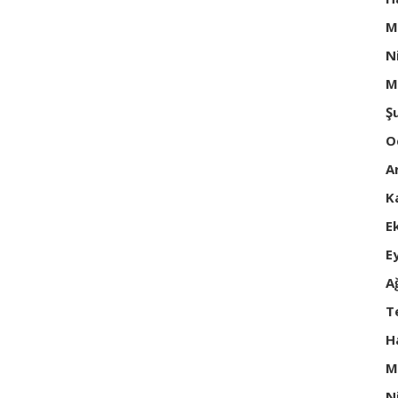
M
N
M
Ş
O
A
K
E
E
A
T
H
M
N