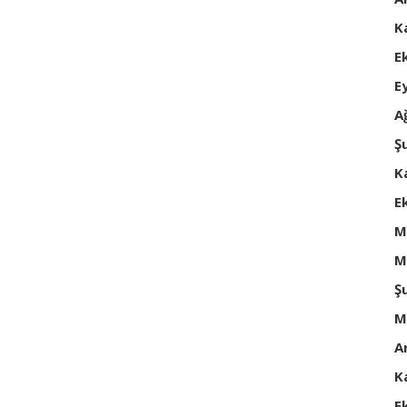
K
E
E
A
Ş
K
E
M
M
Ş
M
A
K
E