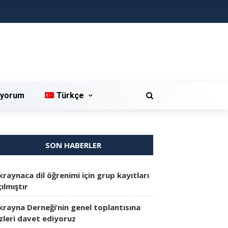
iyorum
Türkçe
SON HABERLER
kraynaca dil öğrenimi için grup kayıtları
ılmıştır
krayna Derneği’nin genel toplantısına
izleri davet ediyoruz