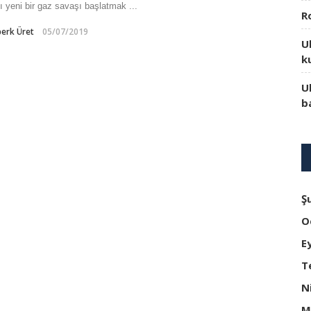
ı yeni bir gaz savaşı başlatmak ...
R
erk Üret
05/07/2019
U
k
U
b
Ş
O
E
T
N
M