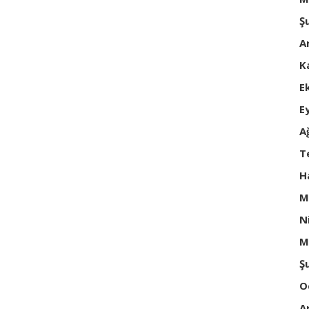
Ş
A
K
E
E
A
T
H
M
N
M
Ş
O
A