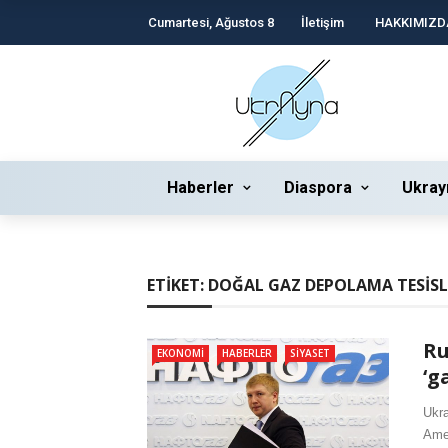
Cumartesi, Ağustos 8
İletişim
HAKKIMIZD
Haberler
Diaspora
Ukray
ETIKET:
DOĞAL GAZ DEPOLAMA TESISL
Ru
EKONOMI
HABERLER
SIYASET
‘g
Ukra
Amer