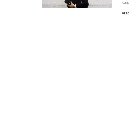
karş
Atab