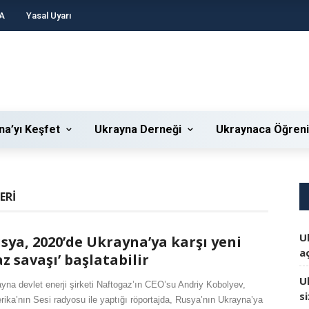
A
Yasal Uyarı
na’yı Keşfet
Ukrayna Derneği
Ukraynaca Öğren
ERI
U
sya, 2020’de Ukrayna’ya karşı yeni
aç
az savaşı’ başlatabilir
U
yna devlet enerji şirketi Naftogaz’ın CEO’su Andriy Kobolyev,
s
ika’nın Sesi radyosu ile yaptığı röportajda, Rusya’nın Ukrayna’ya