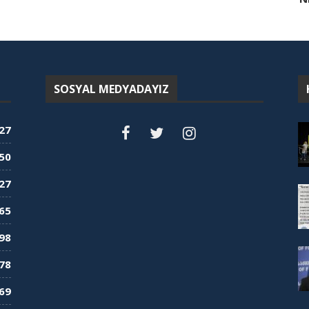
SOSYAL MEDYADAYIZ
27
50
27
65
98
78
69