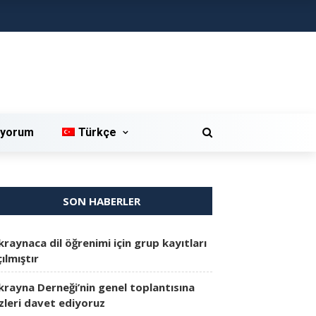
iyorum
Türkçe
SON HABERLER
kraynaca dil öğrenimi için grup kayıtları
ılmıştır
krayna Derneği’nin genel toplantısına
izleri davet ediyoruz