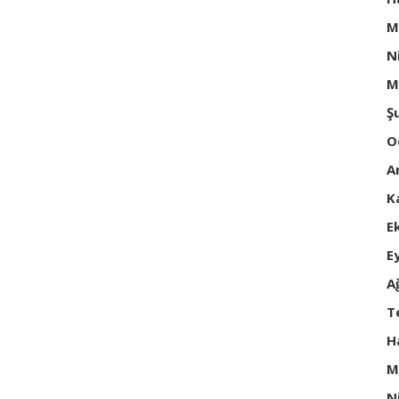
M
N
M
Ş
O
A
K
E
E
A
T
H
M
N