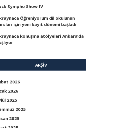
ock Sympho Show IV
kraynaca Öğreniyorum dil okulunun
ursları için yeni kayıt dönemi başladı
kraynaca konuşma atölyeleri Ankara’da
aşlıyor
ARŞIV
ubat 2026
cak 2026
ylül 2025
emmuz 2025
isan 2025
art 2025