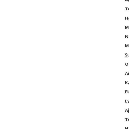
T
H
M
N
M
Ş
O
A
K
E
E
A
T
H