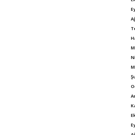
E
A
T
H
M
N
M
Ş
O
A
K
E
E
A