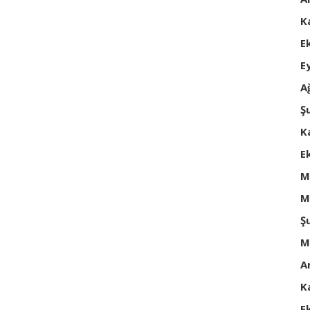
K
E
E
A
Ş
K
E
M
M
Ş
M
A
K
E